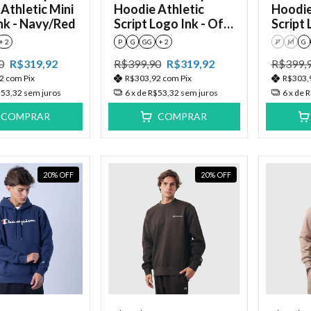
Athletic Mini
Hoodie Athletic
Hoodie
Ink - Navy/Red
Script Logo Ink - Off
Script 
White
Dark K
+ 2
P
G
GG
+ 2
P
M
G
0
R$319,92
R$399,90
R$319,92
R$399,
92
com
Pix
R$303,92
com
Pix
R$303,
53,32
sem juros
6
x de
R$53,32
sem juros
6
x de
R
COMPRAR
COMPRAR
20
%
OFF
20
%
OFF