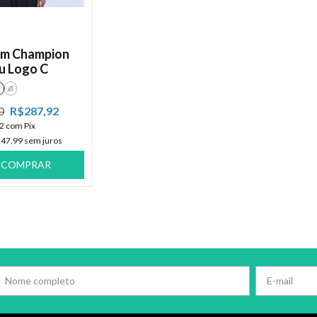
m Champion
u Logo C
G
0
R$287,92
52
com
Pix
47,99
sem juros
COMPRAR