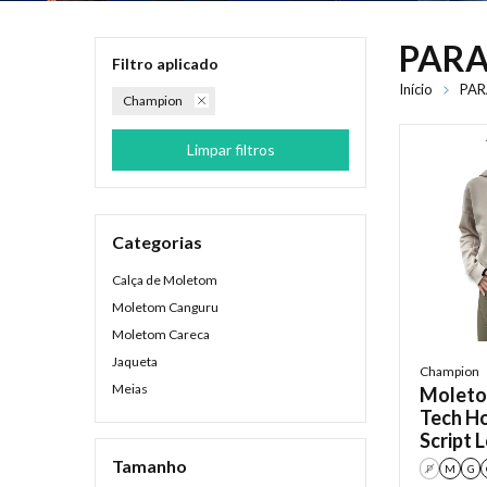
PARA
Filtro aplicado
Início
PAR
Champion
Limpar filtros
Categorias
Calça de Moletom
Moletom Canguru
Moletom Careca
Jaqueta
Champion
Meias
Moleto
Tech Ho
Script 
Feminin
Tamanho
P
M
G
Autum