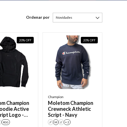
Ordenar por
20
%
OFF
20
%
OFF
Champion
om Champion
Moletom Champion
oodie Active
Crewneck Athletic
ript Logo -
Script - Navy
XGG
P
M
G
+ 2