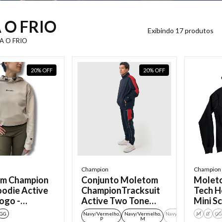
 O FRIO
Exibindo 17 produtos
A O FRIO
20
%
OFF
20
%
OFF
Champion
Champion
m Champion
Conjunto Moletom
Molet
odie Active
ChampionTracksuit
Tech H
Logo -
Active Two Tone
Mini Sc
o -
Outline Logo
Black
GG
Navy/Vermelho,
Navy/Vermelho,
Navy/Vermelho,
M
G
+
GG
P
M
G
2
/Bege