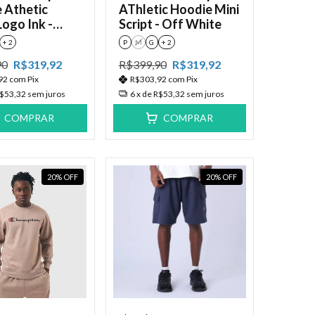
 Athetic
AThletic Hoodie Mini
Logo Ink -
Script - Off White
haki
+ 2
P
M
G
+ 2
90
R$319,92
R$399,90
R$319,92
92
com
Pix
R$303,92
com
Pix
$53,32
sem juros
6
x de
R$53,32
sem juros
COMPRAR
COMPRAR
20
%
OFF
20
%
OFF