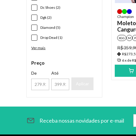
Dc Shoes (2)
Champion
Dgk (2)
Moleto
Diamond (5)
Cangur
Drop Dead (1)
XGG
M
P
R$359,9
Ver mais
R$273,
6
x de
R$
Preço
De
Até
Aplicar
Receba nossas novidades por e-mail