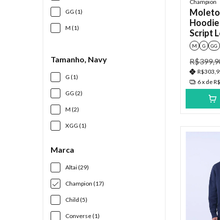
Champion
Moleto
GG (1)
Hoodie 
M (1)
Script 
Navy/R
M
G
GG
Tamanho, Navy
R$399,9
R$303,
G (1)
6
x de
R$
GG (2)
M (2)
XGG (1)
Marca
Altai (29)
Champion (17)
Child (5)
Converse (1)