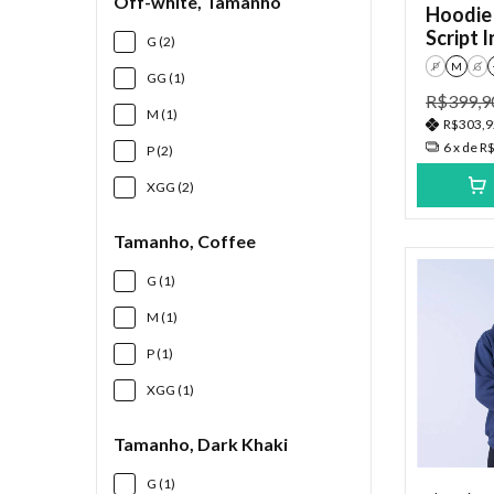
Off-white, Tamanho
Hoodie 
Script 
G (2)
P
M
G
GG (1)
R$399,9
M (1)
R$303,
6
x de
R$
P (2)
XGG (2)
Tamanho, Coffee
G (1)
M (1)
P (1)
XGG (1)
Tamanho, Dark Khaki
G (1)