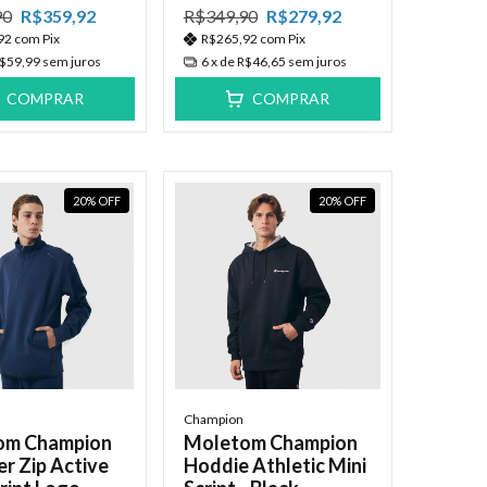
90
R$359,92
R$349,90
R$279,92
92
com
Pix
R$265,92
com
Pix
$59,99
sem juros
6
x de
R$46,65
sem juros
COMPRAR
COMPRAR
20
%
OFF
20
%
OFF
Champion
om Champion
Moletom Champion
er Zip Active
Hoddie Athletic Mini