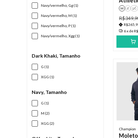
Athleti
Navy/vermelho, Gg (1)
Hem - 
M
G
GG
Navy/vermelho, M (1)
R$349,9
R$265,
Navy/vermelho, P (1)
6
x de
R$
Navy/vermelho, Xgg (1)
Dark Khaki, Tamanho
G (1)
XGG (1)
Navy, Tamanho
G (1)
M (2)
XGG (2)
Champion
Moleto