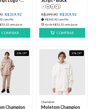
ript Logo -
Script - Black
P
M
G
+ 2
90
R$319,92
R$399,90
R$319,92
92
com
Pix
R$303,92
com
Pix
$53,32
sem juros
6
x de
R$53,32
sem juros
COMPRAR
COMPRAR
20
%
OFF
20
%
OFF
Champion
om Champion
Moletom Champion