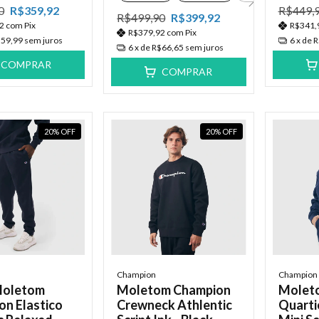
0
R$359,92
R$449,
R$499,90
R$399,92
92
com
Pix
R$341,
R$379,92
com
Pix
59,99
sem juros
6
x de
R
6
x de
R$66,65
sem juros
COMPRAR
COMPRAR
20
%
OFF
20
%
OFF
Champion
Champion
Moletom
Moletom Champion
Molet
n Elastico
Crewneck Athlentic
Quarti