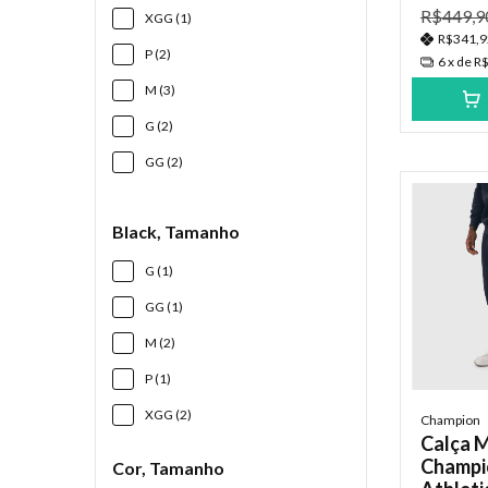
R$449,9
XGG (1)
R$341,
P (2)
6
x de
R$
M (3)
G (2)
GG (2)
Black, Tamanho
G (1)
GG (1)
M (2)
P (1)
XGG (2)
Champion
Calça 
Champio
Cor, Tamanho