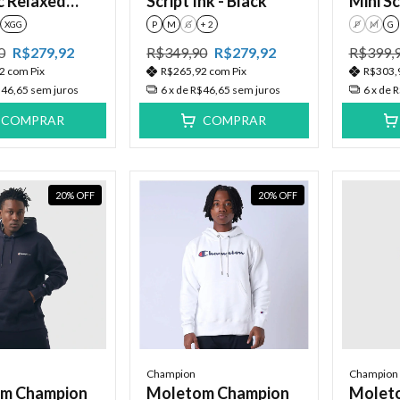
c Relaxed
Script Ink - Black
Mini Sc
Navy
Navy
XGG
P
M
G
+ 2
P
M
G
0
R$279,92
R$349,90
R$279,92
R$399,
92
com
Pix
R$265,92
com
Pix
R$303,
46,65
sem juros
6
x de
R$46,65
sem juros
6
x de
R
COMPRAR
COMPRAR
20
%
OFF
20
%
OFF
Champion
Champion
m Champion
Moletom Champion
Molet