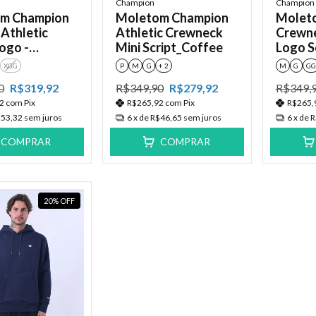
Champion
Champion
m Champion
Moletom Champion
Molet
Athletic
Athletic Crewneck
Crewne
Logo -
Mini Script_Coffee
Logo Sc
ed
Khaki/
XGG
P
M
G
+ 2
M
G
GG
0
R$319,92
R$349,90
R$279,92
R$349,
92
com
Pix
R$265,92
com
Pix
R$265,
53,32
sem juros
6
x de
R$46,65
sem juros
6
x de
R
COMPRAR
COMPRAR
20
%
OFF