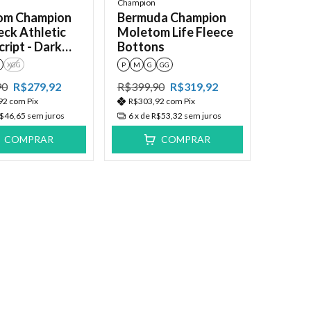
Champion
om Champion
Bermuda Champion
ck Athletic
Moletom Life Fleece
ript - Dark
Bottons
Bege
XGG
P
M
G
GG
90
R$279,92
R$399,90
R$319,92
92
com
Pix
R$303,92
com
Pix
$46,65
sem juros
6
x de
R$53,32
sem juros
COMPRAR
COMPRAR