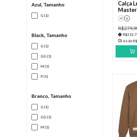
Calça L
Azul, Tamanho
Master
G (1)
M
G
R$279,9
R$212,
Black, Tamanho
6
x de
R$
G (1)
GG (1)
M (1)
P (1)
Branco, Tamanho
G (1)
GG (1)
M (1)