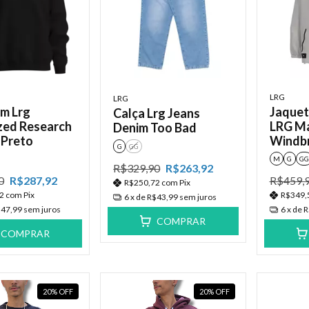
LRG
LRG
m Lrg
Jaquet
Calça Lrg Jeans
zed Research
LRG Ma
Denim Too Bad
 Preto
Windb
G
GG
M
G
GG
R$329,90
R$263,92
0
R$287,92
R$459,
R$250,72
com
Pix
52
com
Pix
R$349,
6
x de
R$43,99
sem juros
47,99
sem juros
6
x de
R
COMPRAR
COMPRAR
20
%
OFF
20
%
OFF