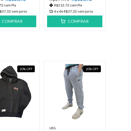
72
com
Pix
R$212,72
com
Pix
$37,32
sem juros
6
x de
R$37,32
sem juros
COMPRAR
COMPRAR
20
%
OFF
20
%
OFF
LRG