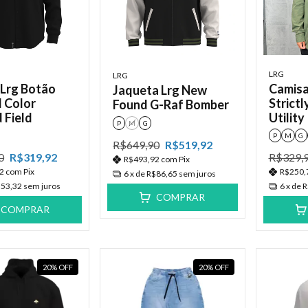
LRG
LRG
 Lrg Botão
Camisa
Jaqueta Lrg New
l Color
Strictl
Found G-Raf Bomber
 Field
Utility
P
M
G
P
M
G
R$649,90
R$519,92
0
R$319,92
R$329,
R$493,92
com
Pix
92
com
Pix
R$250,
6
x de
R$86,65
sem juros
53,32
sem juros
6
x de
R
COMPRAR
COMPRAR
20
%
OFF
20
%
OFF