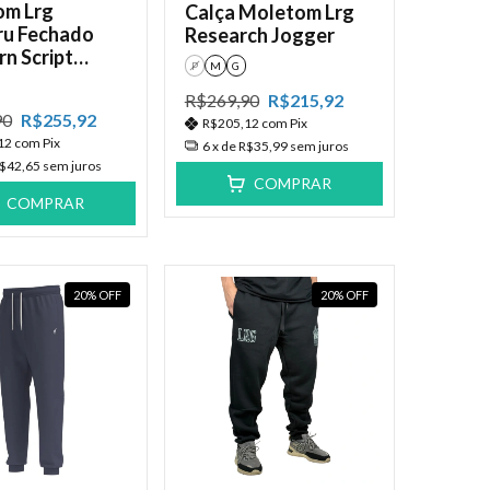
om Lrg
Calça Moletom Lrg
u Fechado
Research Jogger
n Script
P
M
G
e
R$269,90
R$215,92
90
R$255,92
R$205,12
com
Pix
12
com
Pix
6
x de
R$35,99
sem juros
$42,65
sem juros
COMPRAR
COMPRAR
20
%
OFF
20
%
OFF