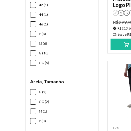
Logo P
42 (1)
P
M
G
44 (1)
R$299,9
46 (1)
R$213,
P (8)
6
x de
R$
M (6)
G (10)
GG (5)
Areia, Tamanho
G (2)
GG (2)
M (1)
P (3)
LRG