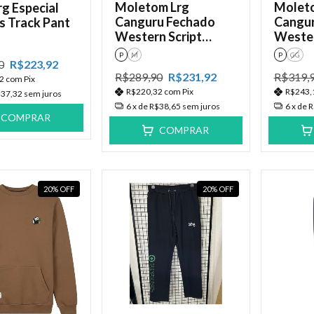
Moletom Lrg
Molet
rg Especial
Canguru Fechado
Cangur
s Track Pant
Western Script
Wester
Hoodie
Hoodi
P
M
P
GG
0
R$223,92
R$289,90
R$231,92
R$319,
72
com
Pix
R$220,32
com
Pix
R$243,
37,32
sem juros
6
x de
R$38,65
sem juros
6
x de
R
COMPRAR
COMPRAR
20
%
OFF
20
%
OFF