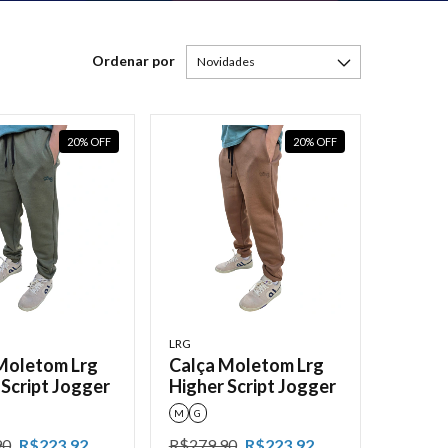
Ordenar por
20
%
OFF
20
%
OFF
LRG
Moletom Lrg
Calça Moletom Lrg
 Script Jogger
Higher Script Jogger
M
G
90
R$223,92
R$279,90
R$223,92