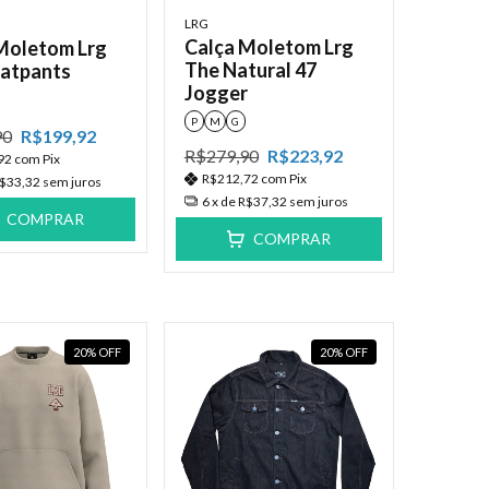
LRG
Calça Moletom Lrg
Moletom Lrg
The Natural 47
atpants
Jogger
P
M
G
90
R$199,92
R$279,90
R$223,92
92
com
Pix
R$212,72
com
Pix
$33,32
sem juros
6
x de
R$37,32
sem juros
COMPRAR
COMPRAR
20
%
OFF
20
%
OFF