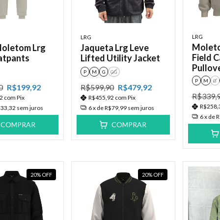
LRG
LRG
Moleto
Moletom Lrg
Jaqueta Lrg Leve
Field 
atpants
Lifted Utility Jacket
Pullov
P
M
G
GG
P
M
G
0
R$199,92
R$599,90
R$479,92
R$339,
92
com
Pix
R$455,92
com
Pix
R$258,
33,32
sem juros
6
x de
R$79,99
sem juros
6
x de
R
COMPRAR
COMPRAR
20
%
OFF
20
%
OFF