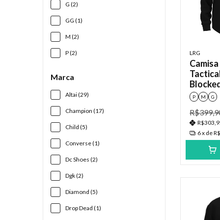
G (2)
GG (1)
M (2)
P (2)
LRG
Camisa
Tactica
Marca
Blocked
Altai (29)
P
M
G
Champion (17)
R$399,9
R$303,
Child (5)
6
x de
R$
Converse (1)
Dc Shoes (2)
Dgk (2)
Diamond (5)
Drop Dead (1)