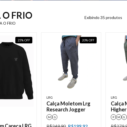
 O FRIO
Exibindo 35 produtos
A O FRIO
25
%
OFF
20
%
OFF
LRG
LRG
Calça Moletom Lrg
Calça 
Research Jogger
Higher
M
G
P
M
G
m Careca LRG
R$249,90
R$199,92
R$279,