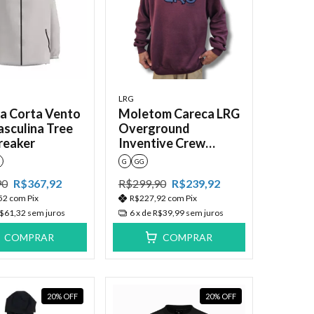
LRG
a Corta Vento
Moletom Careca LRG
sculina Tree
Overground
reaker
Inventive Crew
Vinho
G
GG
90
R$367,92
R$299,90
R$239,92
52
com
Pix
R$227,92
com
Pix
$61,32
sem juros
6
x de
R$39,99
sem juros
COMPRAR
COMPRAR
20
%
OFF
20
%
OFF