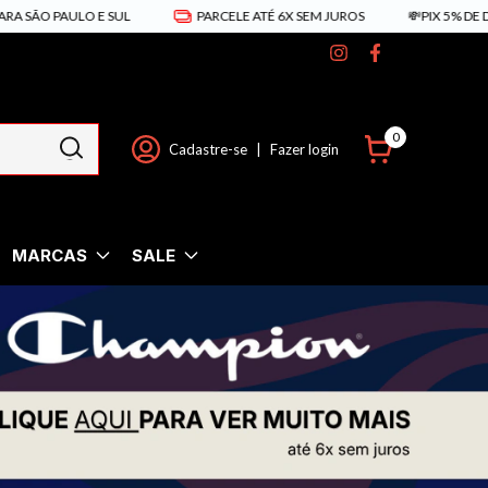
AULO E SUL
PARCELE ATÉ 6X SEM JUROS
💸PIX 5% DE DESCONTO
0
Cadastre-se
|
Fazer login
MARCAS
SALE