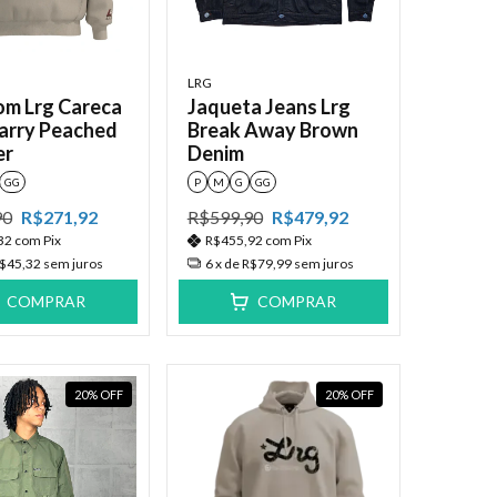
LRG
m Lrg Careca
Jaqueta Jeans Lrg
Carry Peached
Break Away Brown
er
Denim
GG
P
M
G
GG
90
R$271,92
R$599,90
R$479,92
32
com
Pix
R$455,92
com
Pix
$45,32
sem juros
6
x de
R$79,99
sem juros
COMPRAR
COMPRAR
20
%
OFF
20
%
OFF