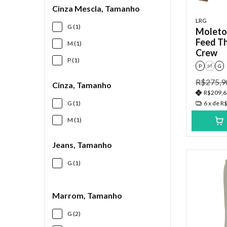
Cinza Mescla, Tamanho
LRG
G (1)
Moleto
Feed T
M (1)
Crew
P (1)
P
M
G
R$275,9
Cinza, Tamanho
R$209,
G (1)
6
x de
R$
M (1)
Jeans, Tamanho
G (1)
Marrom, Tamanho
G (2)