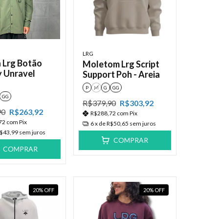
LRG
 Lrg Botão
Moletom Lrg Script
y Unravel
Support Poh - Areia
P
M
G
GG
GG
R$379,90
R$303,92
90
R$263,92
R$288,72
com
Pix
72
com
Pix
6
x de
R$50,65
sem juros
$43,99
sem juros
COMPRAR
COMPRAR
20
%
OFF
20
%
OFF