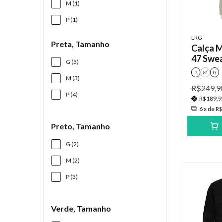
M (1)
P (1)
LRG
Preta, Tamanho
Calça 
47 Swe
G (5)
P
M
G
M (3)
R$249,9
P (4)
R$189,
6
x de
R$
Preto, Tamanho
G (2)
M (2)
P (3)
Verde, Tamanho