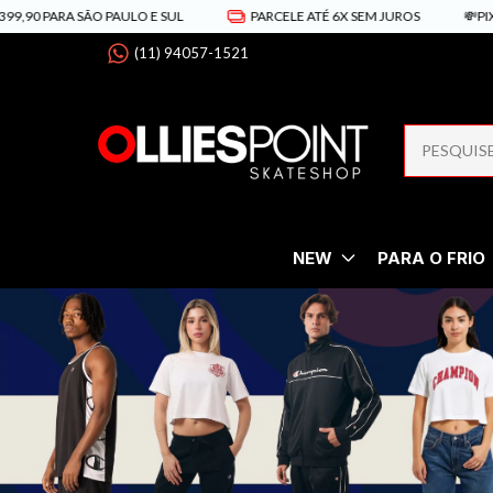
A SÃO PAULO E SUL
PARCELE ATÉ 6X SEM JUROS
💸PIX 5% DE D
(11) 94057-1521
NEW
PARA O FRIO