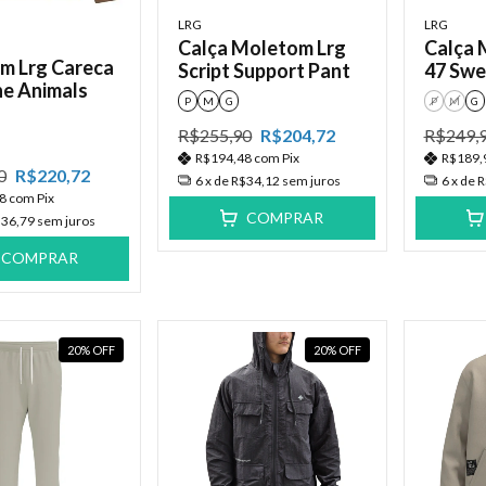
LRG
LRG
Calça Moletom Lrg
Calça 
m Lrg Careca
Script Support Pant
47 Swe
he Animals
P
M
G
P
M
G
R$255,90
R$204,72
R$249,
R$194,48
com
Pix
R$189,
0
R$220,72
6
x de
R$34,12
sem juros
6
x de
R
68
com
Pix
COMPRAR
36,79
sem juros
COMPRAR
20
%
OFF
20
%
OFF