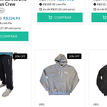
lus Crew
R$189,92
com
Pix
R$212,
6
x de
R$33,32
sem juros
6
x de
R
GG
COMPRAR
0
R$224,93
68
com
Pix
37,49
sem juros
COMPRAR
20
%
OFF
20
%
OFF
LRG
LRG