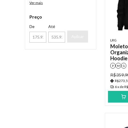
Ver mais
Preço
De
Até
Aplicar
LRG
Moleto
Organi
Hoodie
P
M
G
R$359,9
R$273,
6
x de
R$