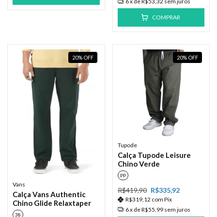
6
x de
R$53,32
sem juros
COMPRAR
20
%
OFF
20
%
OFF
Tupode
Calça Tupode Leisure
Chino Verde
PP
Vans
R$419,90
R$335,92
Calça Vans Authentic
R$319,12
com
Pix
Chino Glide Relaxtaper
6
x de
R$55,99
sem juros
38