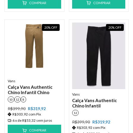
COMPRAR
COMPRAR
20
%
OFF
20
%
OFF
Vans
Calça Vans Authentic
Chino Infantil Chino
Vans
Calça Vans Authentic
10
12
8
Chino Infantil
R$399,90
R$319,92
12
R$303,92
com
Pix
6
x de
R$53,32
sem juros
R$399,90
R$319,92
R$303,92
com
Pix
COMPRAR