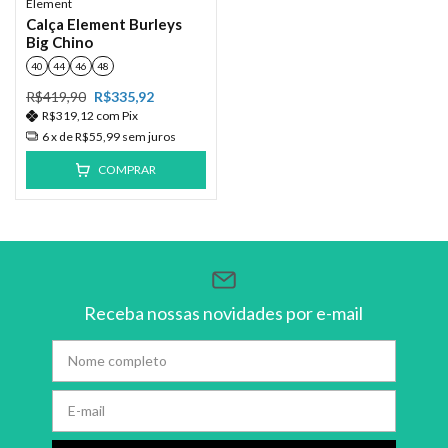
Element
Calça Element Burleys
Big Chino
40
44
46
48
R$419,90
R$335,92
R$319,12
com
Pix
6
x de
R$55,99
sem juros
COMPRAR
Receba nossas novidades por e-mail