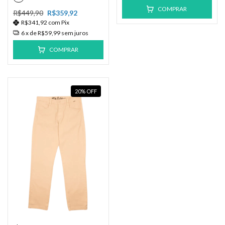
COMPRAR
R$449,90
R$359,92
R$341,92
com
Pix
6
x de
R$59,99
sem juros
COMPRAR
20
%
OFF