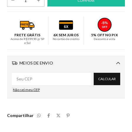
-5%
FRETE
6X
OFF
FRETE GRÁTIS
6X SEM JUROS
5% OFF NO PIX
Acima de R$399,90 p/ SP
No cartão de crédito
Desconto à vista
e Sul
MEIOS DE ENVIO
Alterar CEP
CALCULAR
Não sei meu CEP
Compartilhar