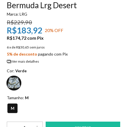
Bermuda Lrg Desert
Marca:
LRG
R$229,90
R$183,92
20
% OFF
R$174,72
com
Pix
6
x de
R$30,65
sem juros
5% de desconto
pagando com Pix
Ver mais detalhes
Cor:
Verde
Tamanho:
M
M