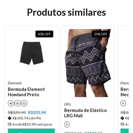
Produtos similares
40
%
OFF
20
%
OFF
Element
Elemen
Bermuda Element
Berm
Howland Preto
Neon 
40
50
52
P
LRG
Bermuda de Elástico
R$339,90
R$203,94
R$309
LRG Mali
R$193,74
com
Pix
R$1
6
x de
R$33,99
sem juros
6
x 
P