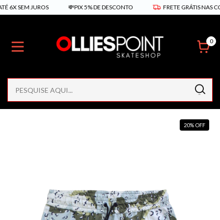
X SEM JUROS
💸PIX 5% DE DESCONTO
FRETE GRÁTIS NAS COMPRA
0
20
%
OFF