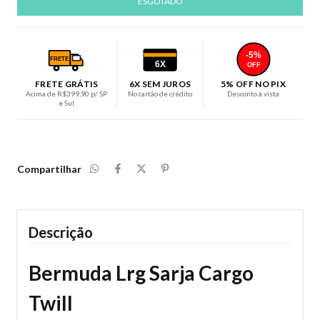
-5%
FRETE
6X
OFF
FRETE GRÁTIS
6X SEM JUROS
5% OFF NO PIX
Acima de R$399,90 p/ SP
No cartão de crédito
Desconto à vista
e Sul
Compartilhar
Descrição
Bermuda Lrg Sarja Cargo
Twill