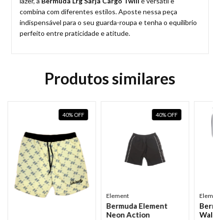
lazer, a
Bermuda Lrg Sarja Cargo Twill
é versátil e
combina com diferentes estilos. Aposte nessa peça
indispensável para o seu guarda-roupa e tenha o equilíbrio
perfeito entre praticidade e atitude.
Produtos similares
40
%
OFF
40
%
OFF
Element
Elemen
Bermuda Element
Berm
Neon Action
Walk 