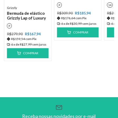
P
14
Grizzly
R$309,90
R$185,94
R$219
Bermuda de elástico
Grizzly Lap of Luxury
R$176,64
com
Pix
R$1
6
x de
R$30,99
sem juros
6
x 
P
COMPRAR
R$279,90
R$167,94
R$159,54
com
Pix
6
x de
R$27,99
sem juros
COMPRAR
Receba nossas novidades por e-mail