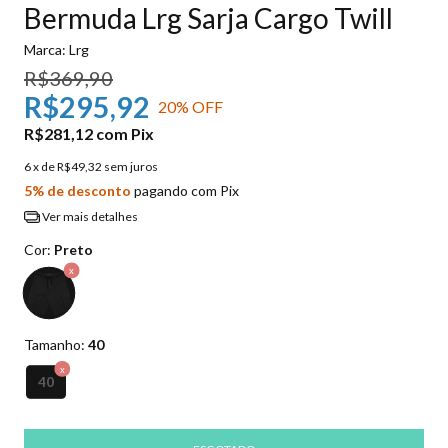
Bermuda Lrg Sarja Cargo Twill
Marca:
Lrg
R$369,90
R$295,92
20
% OFF
R$281,12
com
Pix
6
x de
R$49,32
sem juros
5% de desconto
pagando com Pix
Ver mais detalhes
Cor:
Preto
Tamanho:
40
40