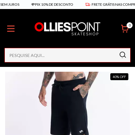
EM JUROS
💸PIX 10% DE DESCONTO
FRETE GRÁTIS NAS COMPRAS
0
40
%
OFF