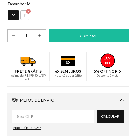
Tamanho:
M
M
P
-5%
FRETE
6X
OFF
FRETE GRÁTIS
6X SEM JUROS
5% OFF NO PIX
Acima de R$399,90 p/ SP
No cartão de crédito
Desconto à vista
e Sul
MEIOS DE ENVIO
Alterar CEP
CALCULAR
Não sei meu CEP