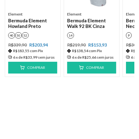
Element
Element
Elemen
Bermuda Element
Bermuda Element
Berm
Howland Preto
Walk 92 BK Cinza
Neon 
40
50
52
14
P
R$339,90
R$203,94
R$219,90
R$153,93
R$309
R$183,55
com
Pix
R$138,54
com
Pix
R$1
6
x de
R$33,99
sem juros
6
x de
R$25,66
sem juros
6
x 
COMPRAR
COMPRAR