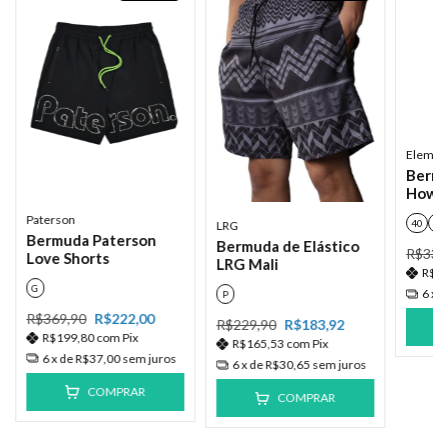
Elemen
Berm
Howla
Paterson
40
50
LRG
Bermuda Paterson
Bermuda de Elástico
R$339
Love Shorts
LRG Mali
R$1
G
6
x 
P
R$369,90
R$222,00
R$229,90
R$183,92
R$199,80
com
Pix
R$165,53
com
Pix
6
x de
R$37,00
sem juros
6
x de
R$30,65
sem juros
COMPRAR
COMPRAR