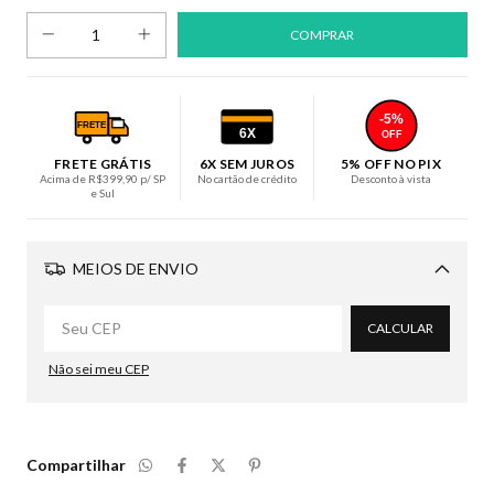
-5%
FRETE
6X
OFF
FRETE GRÁTIS
6X SEM JUROS
5% OFF NO PIX
Acima de R$399,90 p/ SP
No cartão de crédito
Desconto à vista
e Sul
MEIOS DE ENVIO
Alterar CEP
CALCULAR
Não sei meu CEP
Compartilhar