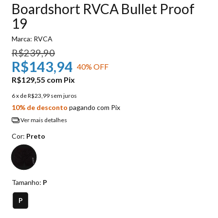
Boardshort RVCA Bullet Proof
19
Marca:
RVCA
R$239,90
R$143,94
40
% OFF
R$129,55
com
Pix
6
x de
R$23,99
sem juros
10% de desconto
pagando com Pix
Ver mais detalhes
Cor:
Preto
Tamanho:
P
P