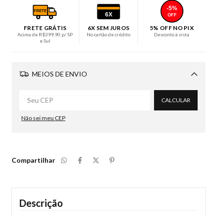
-5%
FRETE
6X
OFF
FRETE GRÁTIS
6X SEM JUROS
5% OFF NO PIX
Acima de R$399,90 p/ SP
No cartão de crédito
Desconto à vista
e Sul
MEIOS DE ENVIO
Alterar CEP
CALCULAR
Não sei meu CEP
Compartilhar
Descrição