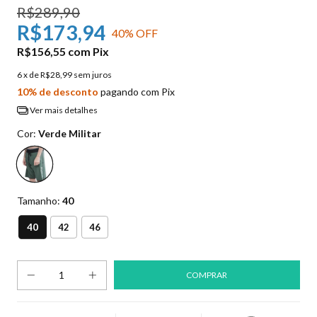
R$289,90
R$173,94
40
% OFF
R$156,55
com
Pix
6
x de
R$28,99
sem juros
10% de desconto
pagando com Pix
Ver mais detalhes
Cor:
Verde Militar
Tamanho:
40
40
42
46