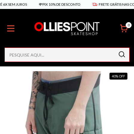
SEM JUROS
💸PIX 10% DE DESCONTO
FRETE GRÁTIS NAS COMPRA
0
40
%
OFF