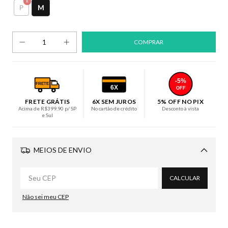
M
P
-5%
FRETE
6X
OFF
FRETE GRÁTIS
6X SEM JUROS
5% OFF NO PIX
Acima de R$399,90 p/ SP
No cartão de crédito
Desconto à vista
e Sul
MEIOS DE ENVIO
Alterar CEP
CALCULAR
Não sei meu CEP