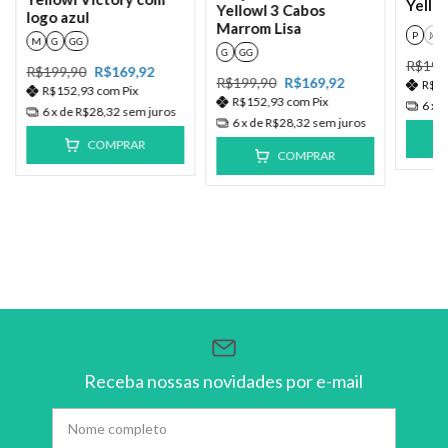
Yello
Yellowl 3 Cabos
logo azul
Marrom Lisa
P
M
M
G
GG
G
GG
R$199
R$199,90
R$169,92
R$199,90
R$169,92
R$1
R$152,93
com
Pix
R$152,93
com
Pix
6
x 
6
x de
R$28,32
sem juros
6
x de
R$28,32
sem juros
COMPRAR
COMPRAR
Receba nossas novidades por e-mail