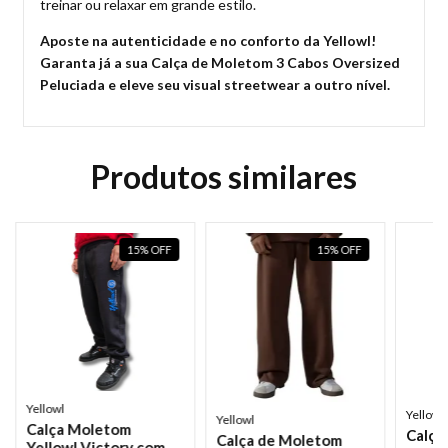
treinar ou relaxar em grande estilo.
Aposte na autenticidade e no conforto da Yellowl!
Garanta já a sua Calça de Moletom 3 Cabos Oversized
Peluciada e eleve seu visual streetwear a outro nível.
Produtos similares
15
%
OFF
15
%
OFF
Yellowl
Yellowl
Yellowl
Calça Moletom
Calça
Calça de Moletom
Yellowl Victory com