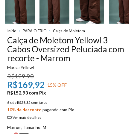
Início
PARA O FRIO
Calça de Moletom
Calça de Moletom Yellowl 3
Cabos Oversized Peluciada com
recorte - Marrom
Marca:
Yellowl
R$199,90
R$169,92
15
% OFF
R$152,93
com
Pix
6
x de
R$28,32
sem juros
10% de desconto
pagando com Pix
Ver mais detalhes
Marrom, Tamanho:
M