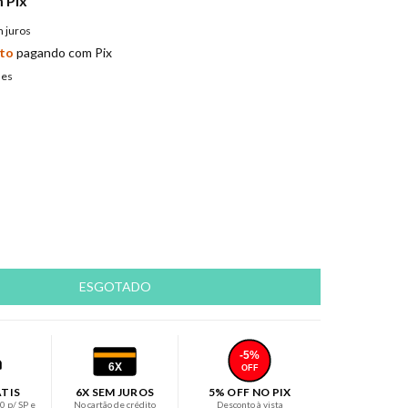
m
Pix
 juros
to
pagando com Pix
hes
-5%
6X
OFF
ÁTIS
6X SEM JUROS
5% OFF NO PIX
 p/ SP e
No cartão de crédito
Desconto à vista