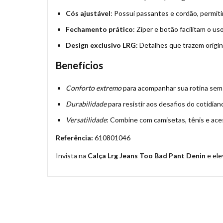
Cós ajustável
: Possui passantes e cordão, permiti
Fechamento prático
: Zíper e botão facilitam o u
Design exclusivo LRG
: Detalhes que trazem origi
Benefícios
Conforto extremo
para acompanhar sua rotina sem 
Durabilidade
para resistir aos desafios do cotidian
Versatilidade
: Combine com camisetas, tênis e acess
Referência:
610801046
Invista na
Calça Lrg Jeans Too Bad Pant Denin
e ele