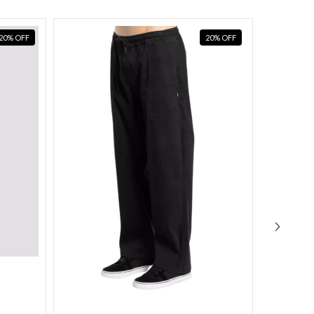
20
%
OFF
20
%
OFF
+1