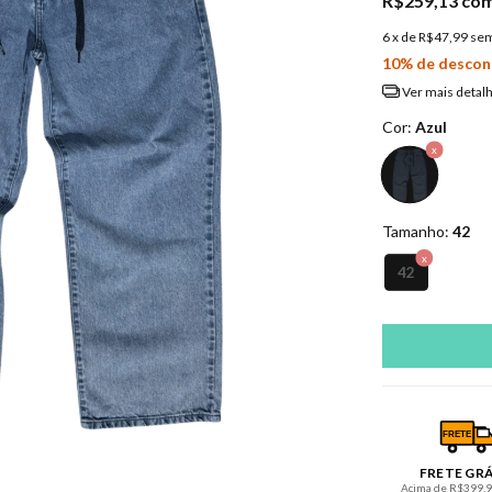
R$259,13
co
6
x de
R$47,99
sem
10% de descon
Ver mais detal
Cor:
Azul
Tamanho:
42
42
FRETE
FRETE GR
Acima de R$399,90