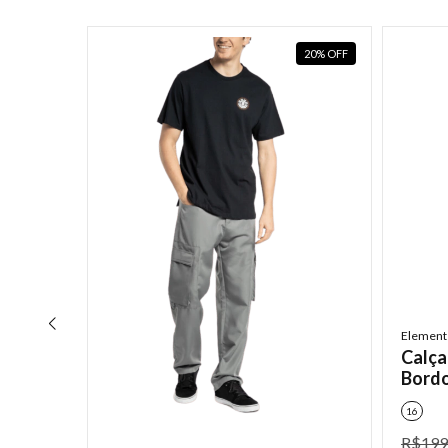
20
%
OFF
20
%
OFF
Element
Calça
Bord
16
R$199