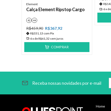
R$14
Element
Calça Element Ripstop Cargo
6
x d
uvenil
42
44
R$459,90
R$367,92
R$331,13
com
Pix
6
x de
R$61,32
sem juros
COMPRAR
Receba nossas novidades por e-mail
Home