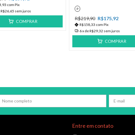
3,93
com
Pix
P
e
R$26,65
sem juros
R$219,90
R$175,92
COMPRAR
R$158,33
com
Pix
6
x de
R$29,32
sem juros
COMPRAR
Entre em contato