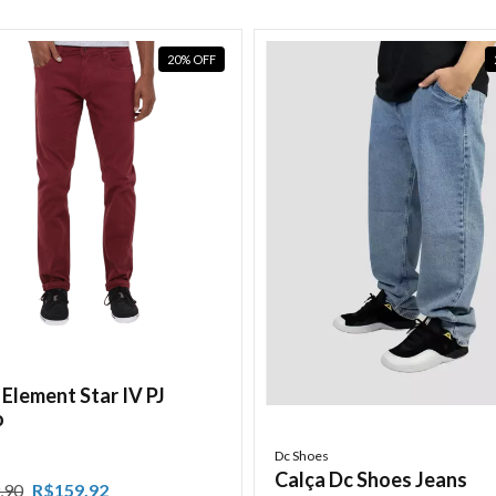
20
%
OFF
 Element Star IV PJ
o
Dc Shoes
Calça Dc Shoes Jeans
,90
R$159,92