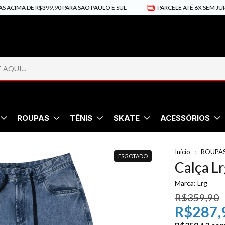
IMA DE R$399,90 PARA SÃO PAULO E SUL
PARCELE ATÉ 6X SEM JUROS
ROUPAS
TÊNIS
SKATE
ACESSÓRIOS
Início
ROUPA
ESGOTADO
Calça L
Marca:
Lrg
R$359,90
R$287,