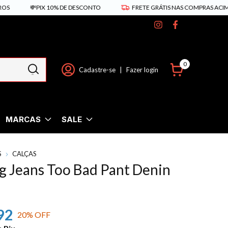
💸PIX 10% DE DESCONTO
FRETE GRÁTIS NAS COMPRAS ACIMA DE
0
Cadastre-se
|
Fazer login
MARCAS
SALE
S
CALÇAS
rg Jeans Too Bad Pant Denin
92
20
% OFF