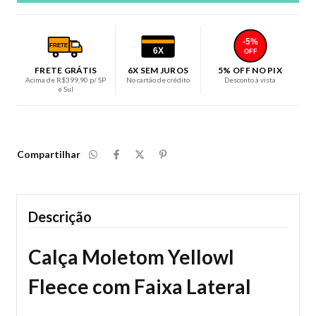
-5%
FRETE
6X
OFF
FRETE GRÁTIS
6X SEM JUROS
5% OFF NO PIX
Acima de R$399,90 p/ SP
No cartão de crédito
Desconto à vista
e Sul
Compartilhar
Descrição
Calça Moletom Yellowl
Fleece com Faixa Lateral