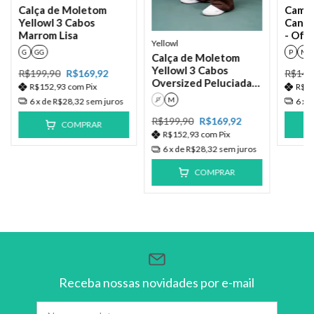
Calça de Moletom
Camis
Yellowl 3 Cabos
Canec
Marrom Lisa
- Off
Yellowl
G
GG
P
M
Calça de Moletom
Yellowl 3 Cabos
R$199,90
R$169,92
R$149
Oversized Peluciada
R$152,93
com
Pix
R$1
com recorte - Marrom
P
M
6
x de
R$28,32
sem juros
6
x 
R$199,90
R$169,92
COMPRAR
R$152,93
com
Pix
6
x de
R$28,32
sem juros
COMPRAR
Receba nossas novidades por e-mail