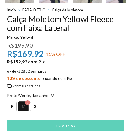
Início
PARA O FRIO
Calça de Moletom
Calça Moletom Yellowl Fleece
com Faixa Lateral
Marca:
Yellowl
R$199,90
R$169,92
15
% OFF
R$152,93
com
Pix
6
x de
R$28,32
sem juros
10% de desconto
pagando com Pix
Ver mais detalhes
Preto/Verde, Tamanho:
M
M
P
G