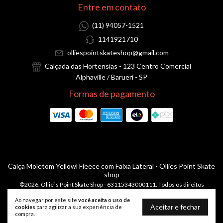
Entre em contato
(11) 94057-1521
1141921710
olliespointskateshop@gmail.com
Calçada das Hortensias - 123 Centro Comercial
Alphaville / Barueri - SP
Formas de pagamento
Calça Moletom Yellowl Fleece com Faixa Lateral
- Ollies Point Skate
shop
©2026. Ollie`s Point Skate Shop - 63115343000111. Todos os direitos
reservados.
Ao navegar por este site
você aceita o uso de
Aceitar e fechar
cookies
para agilizar a sua experiência de
compra.