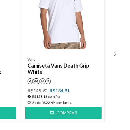
Vans
Vans
Camiseta Vans Death Grip
Camise
k
White
Black
G
GG
M
P
M
R$149,90
R$134,91
R$149,
R$128,16
com
Pix
R$128,
6
x de
R$22,49
sem juros
6
x de
R
COMPRAR