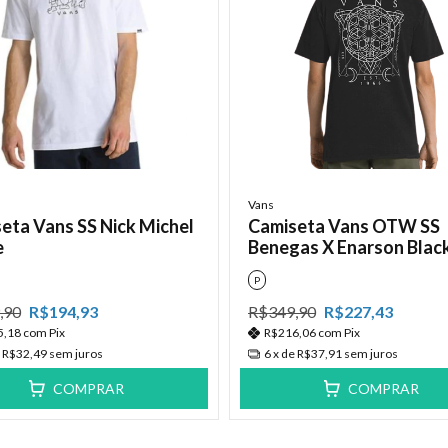
Vans
eta Vans SS Nick Michel
Camiseta Vans OTW SS
e
Benegas X Enarson Blac
P
,90
R$194,93
R$349,90
R$227,43
5,18
com
Pix
R$216,06
com
Pix
e
R$32,49
sem juros
6
x de
R$37,91
sem juros
COMPRAR
COMPRAR