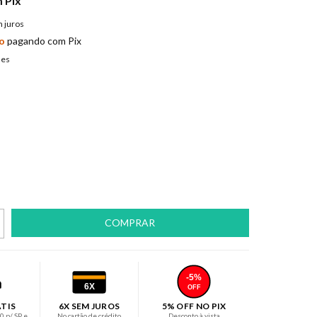
m
Pix
 juros
o
pagando com Pix
hes
-5%
6X
OFF
ÁTIS
6X SEM JUROS
5% OFF NO PIX
 p/ SP e
No cartão de crédito
Desconto à vista