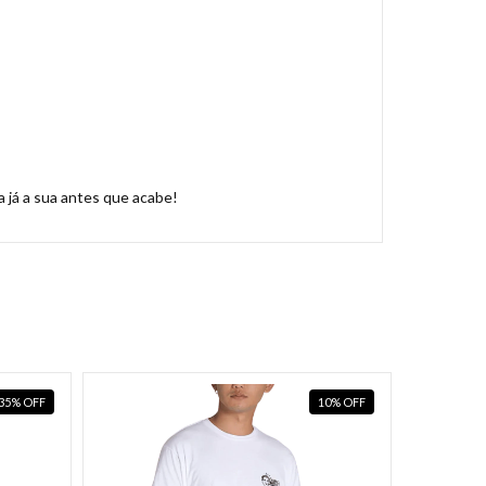
 já a sua antes que acabe!
35
%
OFF
10
%
OFF