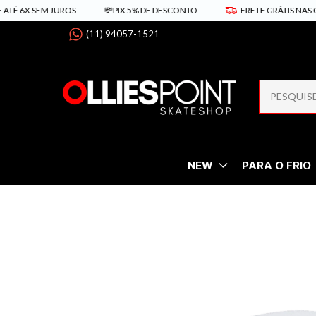
 SEM JUROS
💸PIX 5% DE DESCONTO
FRETE GRÁTIS NAS COMPRA
(11) 94057-1521
NEW
PARA O FRIO