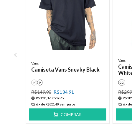
Vans
Vans
Camis
Camiseta Vans Sneaky Black
Whit
M
P
GG
R$149,90
R$134,91
R$299
R$128,16
com
Pix
R$18
sics
6
x de
R$22,49
sem juros
6
x d
COMPRAR