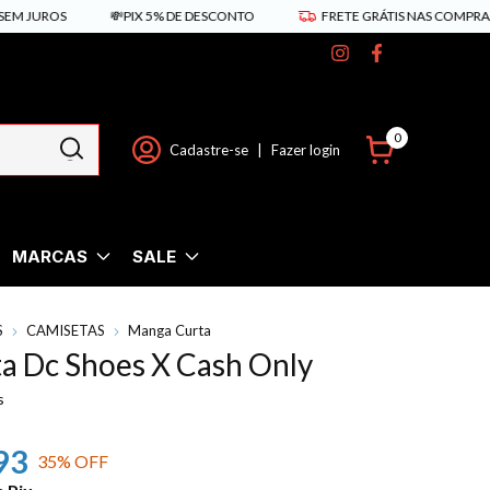
ROS
💸PIX 5% DE DESCONTO
FRETE GRÁTIS NAS COMPRAS ACIMA 
0
Cadastre-se
|
Fazer login
MARCAS
SALE
S
CAMISETAS
Manga Curta
a Dc Shoes X Cash Only
s
93
35
% OFF