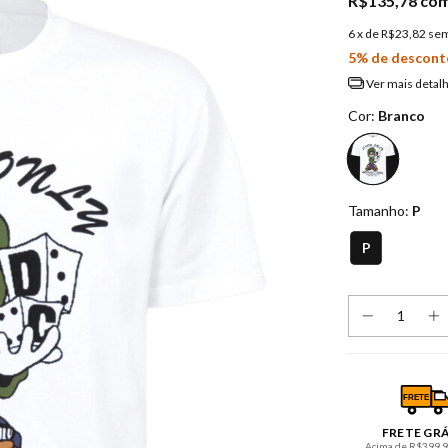
R$135,78
co
6
x de
R$23,82
sem
5% de descont
Ver mais detal
Cor:
Branco
Tamanho:
P
P
FRETE
FRETE GR
Acima de R$399,90