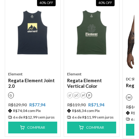
40
%
OFF
40
%
OFF
Element
Element
DC Sho
Regata Element Joint
Regata Element
Regat
2.0
Vertical Color
G
G
GG
M
P
M
R$129,90
R$77,94
R$119,90
R$71,94
R$109
R$74,04
com
Pix
R$68,34
com
Pix
R$6
6
x de
R$12,99
sem juros
6
x de
R$11,99
sem juros
6
x 
COMPRAR
COMPRAR