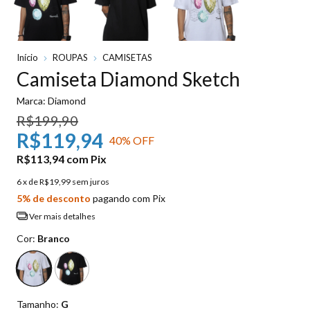
Início
ROUPAS
CAMISETAS
Camiseta Diamond Sketch
Marca:
Diamond
R$199,90
R$119,94
40
% OFF
R$113,94
com
Pix
6
x de
R$19,99
sem juros
5% de desconto
pagando com Pix
Ver mais detalhes
Cor:
Branco
Tamanho:
G