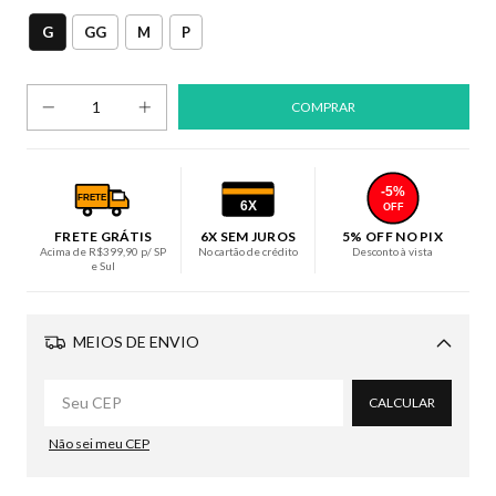
G
GG
M
P
-5%
FRETE
6X
OFF
FRETE GRÁTIS
6X SEM JUROS
5% OFF NO PIX
Acima de R$399,90 p/ SP
No cartão de crédito
Desconto à vista
e Sul
MEIOS DE ENVIO
Alterar CEP
CALCULAR
Não sei meu CEP