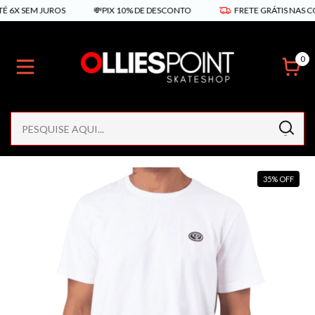
 SEM JUROS
💸PIX 10% DE DESCONTO
FRETE GRÁTIS NAS COMPRA
0
35
%
OFF