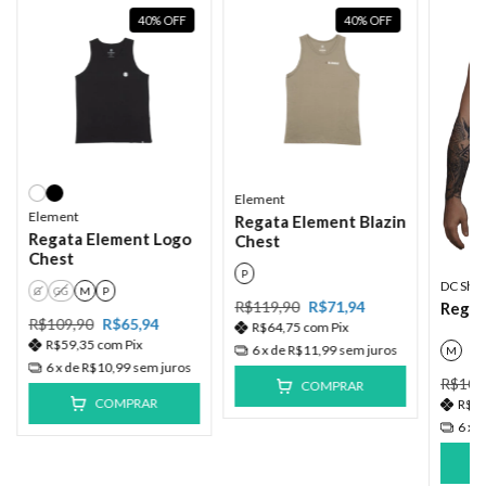
40
%
OFF
40
%
OFF
Element
Element
Regata Element Blazin
Regata Element Logo
Chest
Chest
P
DC Sho
G
GG
M
P
R$119,90
R$71,94
Regat
R$109,90
R$65,94
R$64,75
com
Pix
R$59,35
com
Pix
6
x de
R$11,99
sem juros
M
6
x de
R$10,99
sem juros
R$109
COMPRAR
COMPRAR
R$6
6
x 