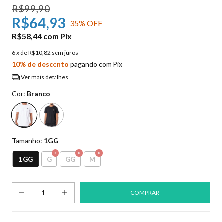
R$99,90
R$64,93
35
% OFF
R$58,44
com
Pix
6
x de
R$10,82
sem juros
10% de desconto
pagando com Pix
Ver mais detalhes
Cor:
Branco
Tamanho:
1GG
1GG
G
GG
M