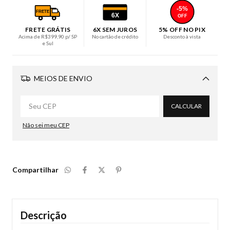
-5%
FRETE
6X
OFF
FRETE GRÁTIS
6X SEM JUROS
5% OFF NO PIX
Acima de R$399,90 p/ SP
No cartão de crédito
Desconto à vista
e Sul
MEIOS DE ENVIO
Alterar CEP
CALCULAR
Não sei meu CEP
Compartilhar
Descrição