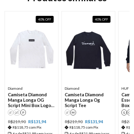
40
%
OFF
40
%
OFF
Diamond
HUF
Diamond
Camiseta Diamond
Camis
Camiseta Diamond
Manga Longa OG
Essen
Manga Longa Og
Script Mini Box Logo
Box L
Script Tee
Tee Branco
G
GG
P
G
GG
G
M
R$219,90
R$131,94
R$239
R$219,90
R$131,94
R$118,75
com
Pix
R$1
R$118,75
com
Pix
6
x de
R$21,99
sem juros
6
x 
6
x de
R$21,99
sem juros