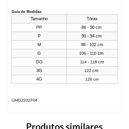
Guia de Medidas  
Tamanho
Tórax
PP
86 - 90 cm 
P
90 - 94 cm 
M
98 - 102 cm
G
106 - 110
 cm 
GG
114 - 118 
cm
3G
122 
cm 
4G
126 cm
GMD2202P04
Produtos similares