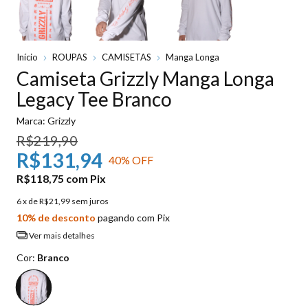
Início
ROUPAS
CAMISETAS
Manga Longa
Camiseta Grizzly Manga Longa
Legacy Tee Branco
Marca:
Grizzly
R$219,90
R$131,94
40
% OFF
R$118,75
com
Pix
6
x de
R$21,99
sem juros
10% de desconto
pagando com Pix
Ver mais detalhes
Cor:
Branco