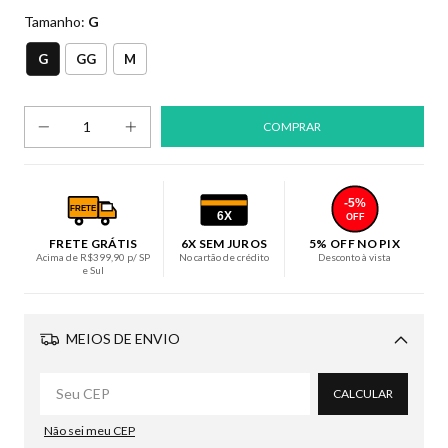
Tamanho:
G
G
GG
M
-5%
FRETE
6X
OFF
FRETE GRÁTIS
6X SEM JUROS
5% OFF NO PIX
Acima de R$399,90 p/ SP
No cartão de crédito
Desconto à vista
e Sul
MEIOS DE ENVIO
Alterar CEP
CALCULAR
Não sei meu CEP