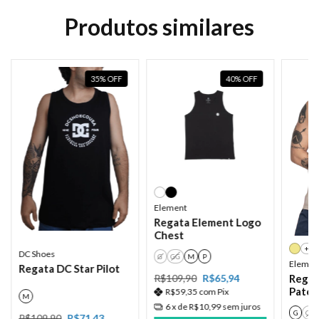
Produtos similares
35
%
OFF
40
%
OFF
Element
Regata Element Logo
Chest
+2
DC Shoes
G
GG
M
P
Elemen
Regata DC Star Pilot
R$109,90
R$65,94
Regat
Patch
R$59,35
com
Pix
M
6
x de
R$10,99
sem juros
G
GG
R$109,90
R$71,43