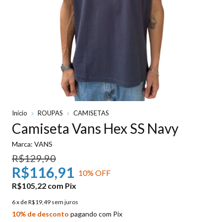
Início
ROUPAS
CAMISETAS
Camiseta Vans Hex SS Navy
Marca:
VANS
R$129,90
R$116,91
10
% OFF
R$105,22
com
Pix
6
x de
R$19,49
sem juros
10% de desconto
pagando com Pix