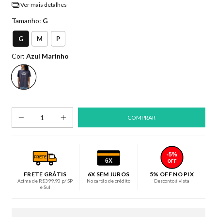
Ver mais detalhes
Tamanho:
G
G
M
P
Cor:
Azul Marinho
-5%
FRETE
6X
OFF
FRETE GRÁTIS
6X SEM JUROS
5% OFF NO PIX
Acima de R$399,90 p/ SP
No cartão de crédito
Desconto à vista
e Sul