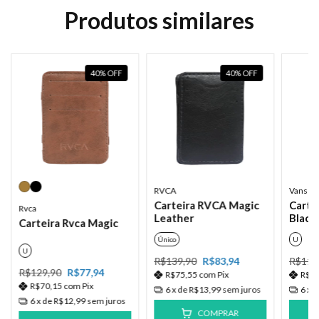
Produtos similares
40
%
OFF
40
%
OFF
RVCA
Vans
Carteira RVCA Magic
Carte
Rvca
Leather
Black
Carteira Rvca Magic
Único
U
U
R$139,90
R$83,94
R$119
R$129,90
R$77,94
R$75,55
com
Pix
R$8
R$70,15
com
Pix
6
x de
R$13,99
sem juros
6
x 
6
x de
R$12,99
sem juros
COMPRAR