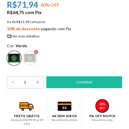
R$71,94
40
% OFF
R$64,75
com
Pix
6
x de
R$11,99
sem juros
10% de desconto
pagando com Pix
Ver mais detalhes
Cor:
Verde
-5%
FRETE
6X
OFF
FRETE GRÁTIS
6X SEM JUROS
5% OFF NO PIX
Acima de R$399,90 p/ SP
No cartão de crédito
Desconto à vista
e Sul