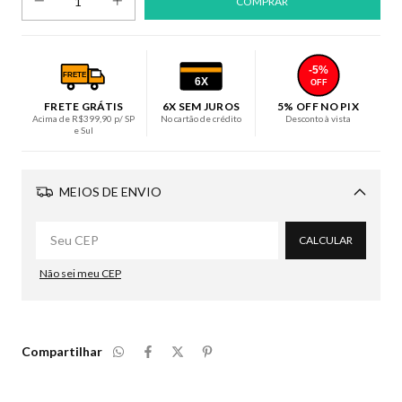
-5%
FRETE
6X
OFF
FRETE GRÁTIS
6X SEM JUROS
5% OFF NO PIX
Acima de R$399,90 p/ SP
No cartão de crédito
Desconto à vista
e Sul
MEIOS DE ENVIO
Alterar CEP
CALCULAR
Não sei meu CEP
Compartilhar