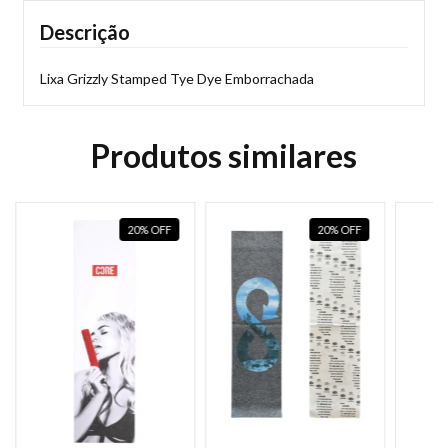
Descrição
Lixa Grizzly Stamped Tye Dye Emborrachada
Produtos similares
20
%
OFF
20
%
OFF