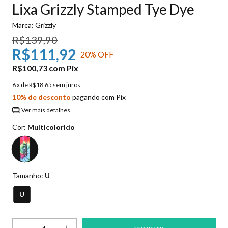
Lixa Grizzly Stamped Tye Dye
Marca:
Grizzly
R$139,90
R$111,92
20
% OFF
R$100,73
com
Pix
6
x de
R$18,65
sem juros
10% de desconto
pagando com Pix
Ver mais detalhes
Cor:
Multicolorido
Tamanho:
U
U