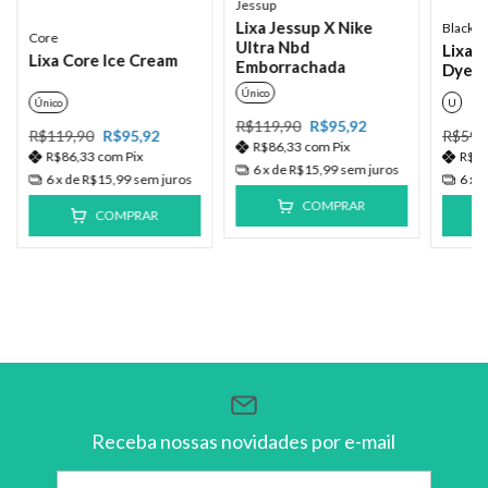
Jessup
Lixa Jessup X Nike
Black S
Core
Ultra Nbd
Lixa 
Lixa Core Ice Cream
Emborrachada
Dye
Único
Único
U
R$119,90
R$95,92
R$119,90
R$95,92
R$59,
R$86,33
com
Pix
R$86,33
com
Pix
R$4
6
x de
R$15,99
sem juros
6
x de
R$15,99
sem juros
6
x 
COMPRAR
COMPRAR
Receba nossas novidades por e-mail