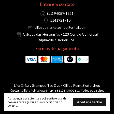
Entre em contato
(11) 94057-1521
1141921710
olliespointskateshop@gmail.com
Calçada das Hortensias - 123 Centro Comercial
Alphaville / Barueri - SP
Formas de pagamento
Lixa Grizzly Stamped Tye Dye
- Ollies Point Skate shop
©2026. Ollie`s Point Skate Shop - 63115343000111. Todos os direitos
reservados.
Ao navegar por este site
você aceita o uso de
Aceitar e fechar
cookies
para agilizar a sua experiência de
compra.