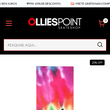
SEM JUROS
💸PIX 10% DE DESCONTO
FRETE GRÁTIS NAS COMPRA
0
20
%
OFF