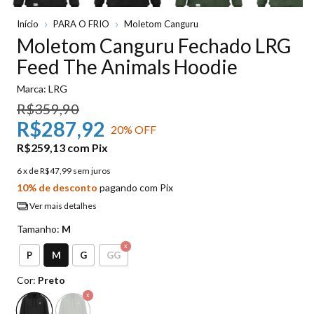
Início
PARA O FRIO
Moletom Canguru
Moletom Canguru Fechado LRG
Feed The Animals Hoodie
Marca:
LRG
R$359,90
R$287,92
20
% OFF
R$259,13
com
Pix
6
x de
R$47,99
sem juros
10% de desconto
pagando com Pix
Ver mais detalhes
Tamanho:
M
M
P
G
GG
Cor:
Preto