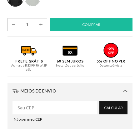
-5%
FRETE
6X
OFF
FRETE GRÁTIS
6X SEM JUROS
5% OFF NO PIX
Acima de R$399,90 p/ SP
No cartão de crédito
Desconto à vista
e Sul
MEIOS DE ENVIO
Alterar CEP
CALCULAR
Não sei meu CEP