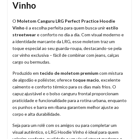
Vinho
O
Moletom Canguru LRG Perfect Practice Hoodie
Vinho
é a escolha perfeita para quem busca unir
estilo
streetwear
e conforto no dia a dia. Com visual moderno e
a identidade marcante da LRG, esse moletom traz um
toque especial ao seu guarda-roupa, destacando-se pela
cor vinho exclusiva – fácil de combinar com jeans, calças
cargo ou bermudas.
Produzido em
tecido de moletom premium
com mistura
de algodão e poliéster, oferece
toque macio
, excelente
caimento e conforto térmico para os dias mais frios. O
capuz ajustável e o bolso canguru frontal proporcionam
praticidade e funcionalidade para a rotina urbana, enquanto
os punhos e barra em ribana garantem melhor ajuste ao
corpo e alta durabilidade.
Seja para um rolê com os amigos ou para completar um
visual autêntico, o LRG Hoodie Vinho é ideal para quem
valoriza conforto, qualidade e um visual street moderno e