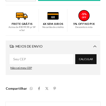
-5%
FRETE
6X
OFF
FRETE GRÁTIS
6X SEM JUROS
5% OFF NO PIX
Acima de R$399,90 p/ SP
No cartão de crédito
Desconto à vista
e Sul
MEIOS DE ENVIO
Alterar CEP
CALCULAR
Não sei meu CEP
Compartilhar