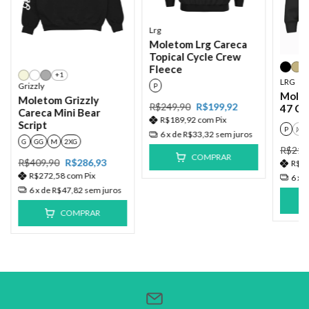
Lrg
Moletom Lrg Careca
Topical Cycle Crew
Fleece
+1
LRG
Grizzly
P
Molet
Moletom Grizzly
R$249,90
R$199,92
47 Cr
Careca Mini Bear
R$189,92
com
Pix
Script
P
M
6
x de
R$33,32
sem juros
G
GG
M
2XG
R$219
COMPRAR
R$409,90
R$286,93
R$1
R$272,58
com
Pix
6
x 
6
x de
R$47,82
sem juros
COMPRAR