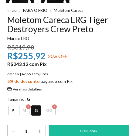
Início
PARA O FRIO
Moletom Careca
Moletom Careca LRG Tiger
Destroyers Crew Preto
Marca:
LRG
R$319,90
R$255,92
20
% OFF
R$243,12
com
Pix
6
x de
R$42,65
sem juros
5% de desconto
pagando com Pix
Ver mais detalhes
Tamanho:
G
G
P
M
GG