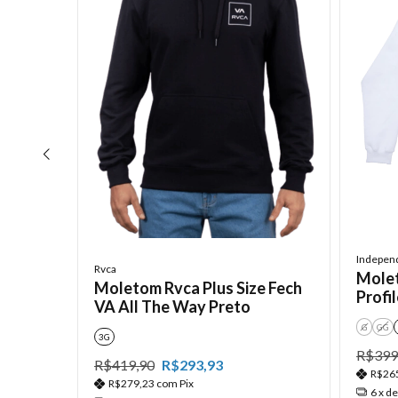
Indepen
Rvca
Molet
Moletom Rvca Plus Size Fech
Profi
VA All The Way Preto
 Boy
G
GG
3G
R$399
R$419,90
R$293,93
R$26
R$279,23
com
Pix
6
x d