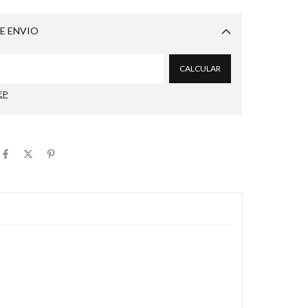
E ENVIO
Alterar CEP
CALCULAR
EP