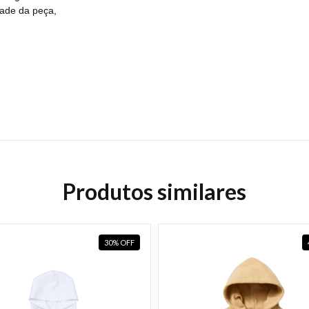
dade da peça,
Produtos similares
30
%
OFF