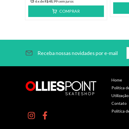
6
x de
R$48,99
sem juros
COMPRAR
Receba nossas novidades por e-mail
Home
Política 
Utilização
Contato
Política d