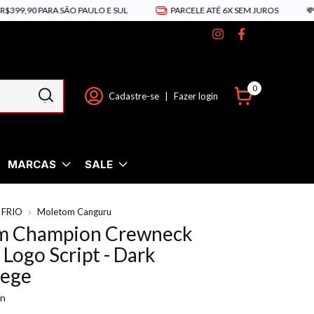
0 PARA SÃO PAULO E SUL
PARCELE ATÉ 6X SEM JUROS
💸PIX 5%
0
Cadastre-se
|
Fazer login
MARCAS
SALE
 FRIO
Moletom Canguru
m Champion Crewneck
 Logo Script - Dark
Bege
on