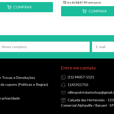
6
x de
R$47,99
sem juros
COMPRAR
COMPRAR
Entre em contato
(11) 94057-1521
de Trocas e Devoluções
 de cupons (Políticas e Regras)
1141921710
olliespointskateshop@gmail
e privacidade
Calçada das Hortensias - 12
Comercial Alphaville / Barueri - SP