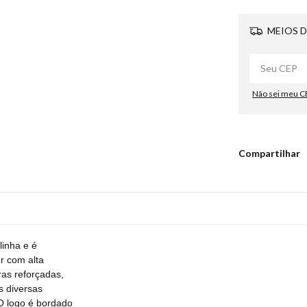
MEIOS D
Não sei meu C
Compartilhar
inha e é
r com alta
as reforçadas,
s diversas
 O logo é bordado