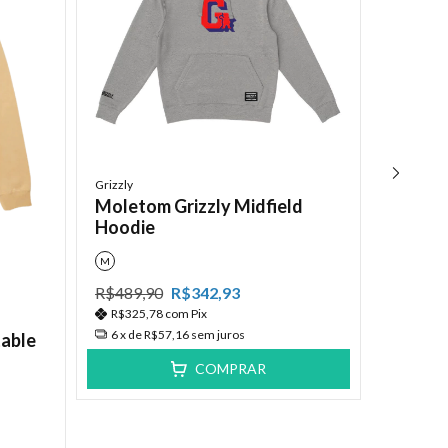
Grizzly
Moletom Grizzly Midfield
Hoodie
M
R$489,90
R$342,93
Rvca
R$325,78
com
Pix
Moleto
6
x de
R$57,16
sem juros
table
COMPRAR
G
GG
M
R$399,
R$265,
6
x de
R