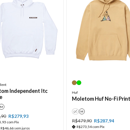
dent
om Independent Itc
Huf
le
Moletom Huf No-Fi Prin
M
GG
M
,90
R$279,93
R$479,90
R$287,94
5,93
com
Pix
R$273,54
com
Pix
e
R$46,66
sem juros