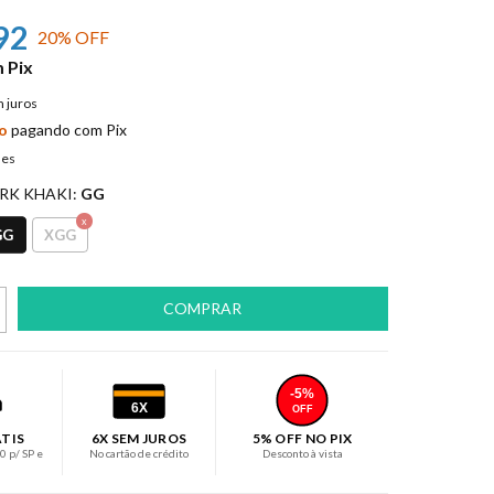
92
20
% OFF
m
Pix
 juros
o
pagando com Pix
hes
RK KHAKI:
GG
GG
XGG
-5%
6X
OFF
ÁTIS
6X SEM JUROS
5% OFF NO PIX
 p/ SP e
No cartão de crédito
Desconto à vista