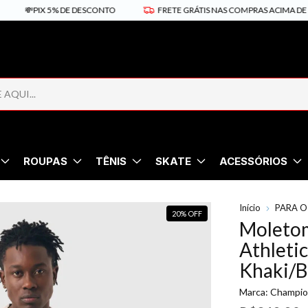
PIX 5% DE DESCONTO
FRETE GRÁTIS NAS COMPRAS ACIMA DE R$399,9
ROUPAS
TÊNIS
SKATE
ACESSÓRIOS
Início
PARA O
20
%
OFF
Moleto
Athletic
Khaki/
Marca:
Champi