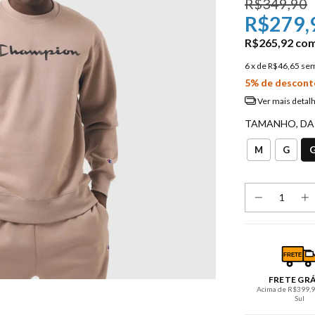
R$349,90
R$279,
R$265,92
co
6
x de
R$46,65
sem
5% de descont
Ver mais detal
TAMANHO, DA
M
G
FRETE
FRETE GR
Acima de R$399,90
Sul