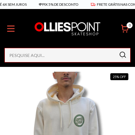
SEM JUROS
💸PIX 5% DE DESCONTO
FRETE GRÁTIS NAS COMPRAS 
0
25
%
OFF