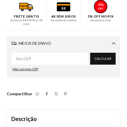
-5%
FRETE
6X
OFF
FRETE GRÁTIS
6X SEM JUROS
5% OFF NO PIX
Acima de R$399,90 p/ SP
No cartão de crédito
Desconto à vista
e Sul
MEIOS DE ENVIO
Alterar CEP
CALCULAR
Não sei meu CEP
Compartilhar
Descrição