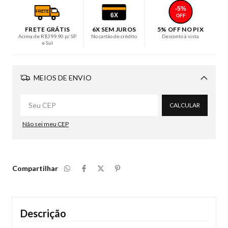
-5%
FRETE
6X
OFF
FRETE GRÁTIS
6X SEM JUROS
5% OFF NO PIX
Acima de R$399,90 p/ SP
No cartão de crédito
Desconto à vista
e Sul
MEIOS DE ENVIO
Alterar CEP
CALCULAR
Não sei meu CEP
Compartilhar
Descrição