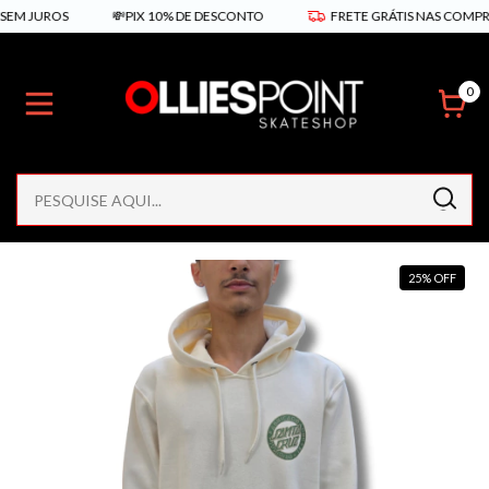
EM JUROS
💸PIX 10% DE DESCONTO
FRETE GRÁTIS NAS COMPRAS 
0
25
%
OFF