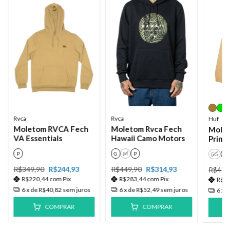
Rvca
Rvca
Huf
Moletom RVCA Fech
Moletom Rvca Fech
Molet
VA Essentials
Hawaii Camo Motors
Print
P
G
M
P
GG
M
R$349,90
R$244,93
R$449,90
R$314,93
R$479
R$220,44
com
Pix
R$283,44
com
Pix
R$2
6
x de
R$40,82
sem juros
6
x de
R$52,49
sem juros
6
x 
COMPRAR
COMPRAR