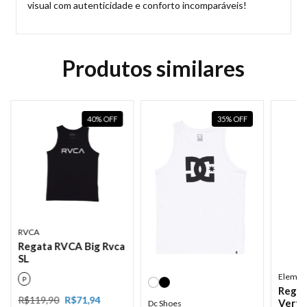
visual com autenticidade e conforto incomparáveis!
Produtos similares
40
%
OFF
35
%
OFF
RVCA
Regata RVCA Big Rvca
SL
Elemen
P
Regat
R$119,90
R$71,94
Vertic
Dc Shoes