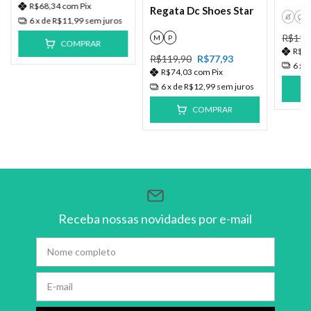
R$68,34
com
Pix
Regata Dc Shoes Star
G
GG
6
x de
R$11,99
sem juros
R$119
M
P
COMPRAR
R$6
R$119,90
R$77,93
6
x 
R$74,03
com
Pix
6
x de
R$12,99
sem juros
COMPRAR
Receba nossas novidades por e-mail