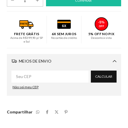
-5%
FRETE
6X
OFF
FRETE GRÁTIS
6X SEM JUROS
5% OFF NO PIX
Acima de R$399,90 p/ SP
No cartão de crédito
Desconto à vista
e Sul
MEIOS DE ENVIO
Alterar CEP
CALCULAR
Não sei meu CEP
Compartilhar