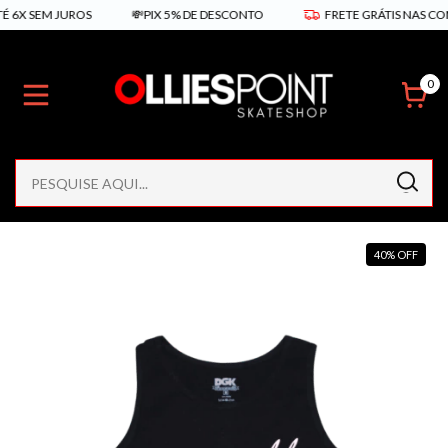
 SEM JUROS
💸PIX 5% DE DESCONTO
FRETE GRÁTIS NAS COMPRAS
0
40
%
OFF