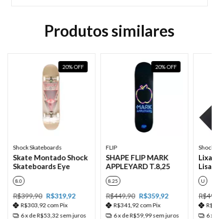
Produtos similares
20
%
OFF
20
%
OFF
Shock Skateboards
FLIP
Shock S
Skate Montado Shock
SHAPE FLIP MARK
Lixa 
Skateboards Eye
APPLEYARD T.8,25
Lisa 
8.0
8.25
U
R$399,90
R$319,92
R$449,90
R$359,92
R$49,
R$303,92
com
Pix
R$341,92
com
Pix
R$3
6
x de
R$53,32
sem juros
6
x de
R$59,99
sem juros
6
x 