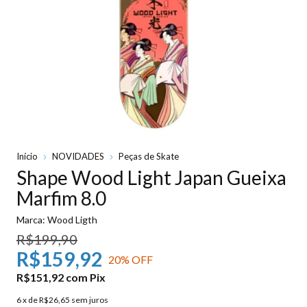
Início
NOVIDADES
Peças de Skate
Shape Wood Light Japan Gueixa
Marfim 8.0
Marca:
Wood Ligth
R$199,90
R$159,92
20
% OFF
R$151,92
com
Pix
6
x de
R$26,65
sem juros