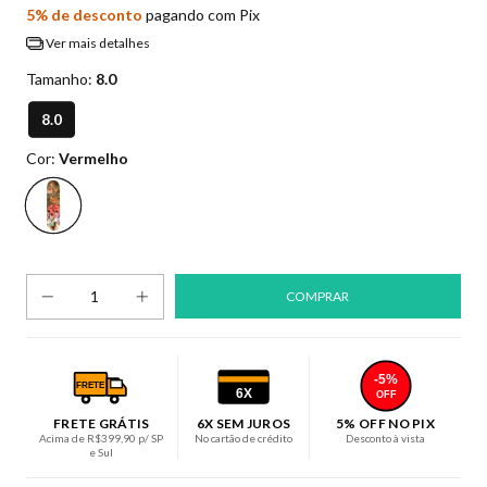
5% de desconto
pagando com Pix
Ver mais detalhes
Tamanho:
8.0
8.0
Cor:
Vermelho
-5%
FRETE
6X
OFF
FRETE GRÁTIS
6X SEM JUROS
5% OFF NO PIX
Acima de R$399,90 p/ SP
No cartão de crédito
Desconto à vista
e Sul