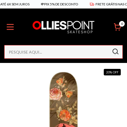
6X SEM JUROS
💸PIX 5% DE DESCONTO
FRETE GRÁTIS NAS COMPR
0
20
%
OFF