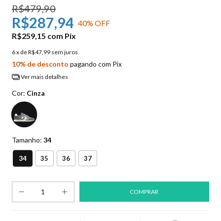
R$479,90
R$287,94
40
% OFF
R$259,15
com
Pix
6
x de
R$47,99
sem juros
10% de desconto
pagando com Pix
Ver mais detalhes
Cor:
Cinza
Tamanho:
34
34
35
36
37