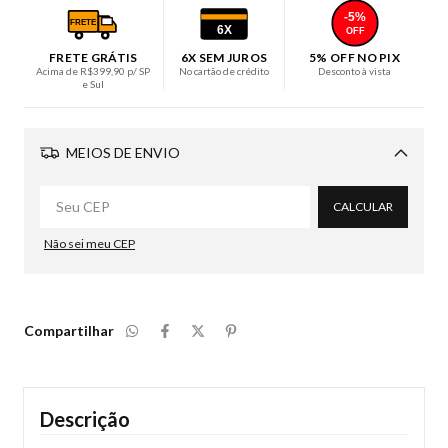
-5%
FRETE
6X
OFF
FRETE GRÁTIS
6X SEM JUROS
5% OFF NO PIX
Acima de R$399,90 p/ SP
No cartão de crédito
Desconto à vista
e Sul
MEIOS DE ENVIO
Alterar CEP
CALCULAR
Não sei meu CEP
Compartilhar
Descrição