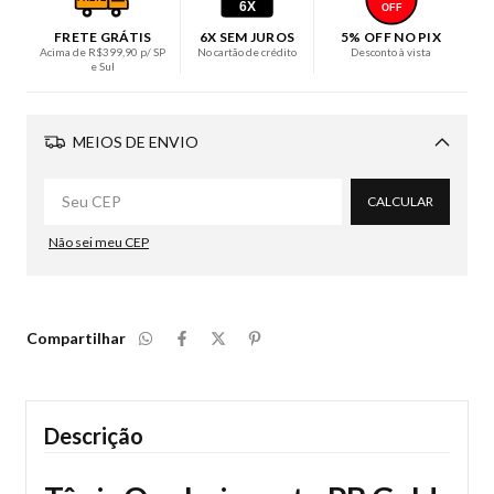
6X
OFF
FRETE GRÁTIS
6X SEM JUROS
5% OFF NO PIX
Acima de R$399,90 p/ SP
No cartão de crédito
Desconto à vista
e Sul
MEIOS DE ENVIO
Alterar CEP
CALCULAR
Não sei meu CEP
Compartilhar
Descrição