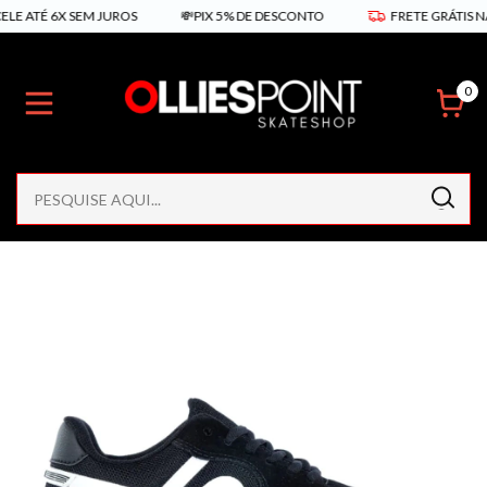
ATÉ 6X SEM JUROS
💸PIX 5% DE DESCONTO
FRETE GRÁTIS NAS C
0