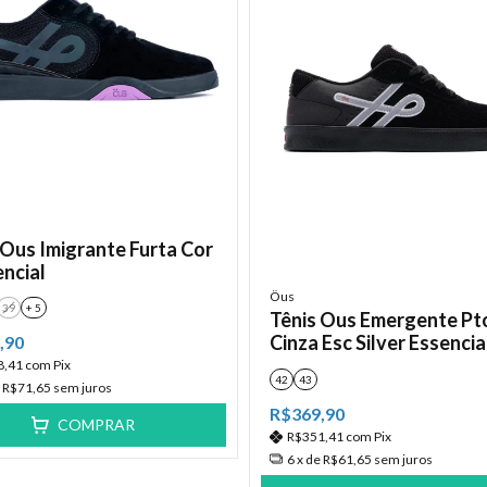
 Ous Imigrante Furta Cor
encial
Öus
39
+ 5
Tênis Ous Emergente Pt
Cinza Esc Silver Essencia
,90
8,41
com
Pix
42
43
e
R$71,65
sem juros
R$369,90
COMPRAR
R$351,41
com
Pix
6
x de
R$61,65
sem juros