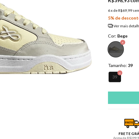
R$398,93
co
6
x de
R$69,99
sem
5% de descont
Ver mais detal
Cor:
Bege
Tamanho:
39
39
FRETE
FRETE GR
Acima de R$399,90