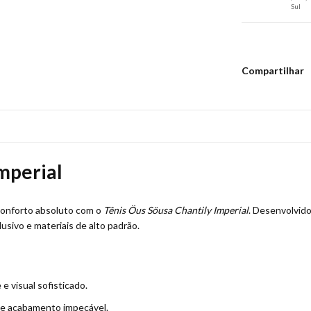
Sul
Compartilhar
mperial
onforto absoluto com o
Tênis Öus Söusa Chantily Imperial
. Desenvolvido
sivo e materiais de alto padrão.
 e visual sofisticado.
o e acabamento impecável.