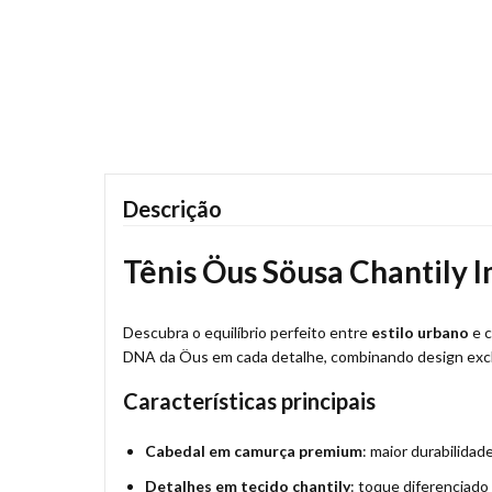
Descrição
Tênis Öus Söusa Chantily I
Descubra o equilíbrio perfeito entre
estilo urbano
e c
DNA da Öus em cada detalhe, combinando design exclu
Características principais
Cabedal em camurça premium
: maior durabilidade
Detalhes em tecido chantily
: toque diferenciad