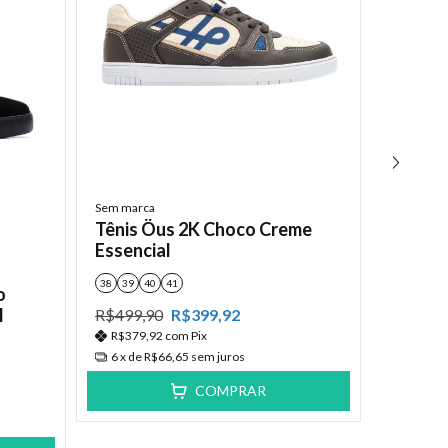
Öus
Tênis 
Essenc
Sem marca
Tênis Öus 2K Choco Creme
42
Essencial
R$419,
R$279,
38
39
40
41
o
6
x de
R
l
R$499,90
R$399,92
R$379,92
com
Pix
6
x de
R$66,65
sem juros
COMPRAR