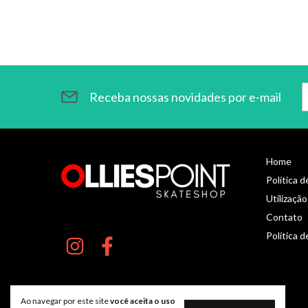
Receba nossas novidades por e-mail
Home
Política 
Utilização
Contato
Política d
Ao navegar por este site
você aceita o uso