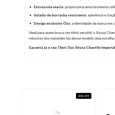
Entressola macia
: proporciona amortecimento efica
Solado de borracha resistente
: aderência e traç
Design exclusivo Öus
: a identidade da marca em c
Ideal para quem busca um tênis versátil, o Söusa Chant
robustez dos materiais faz desse modelo uma escolha c
Garanta já o seu Tênis Öus Söusa Chantily Imperia
20
%
OFF
30
%
OFF