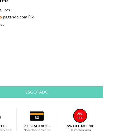
m
Pix
 juros
o
pagando com Pix
hes
-5%
6X
OFF
ÁTIS
6X SEM JUROS
5% OFF NO PIX
 p/ SP e
No cartão de crédito
Desconto à vista