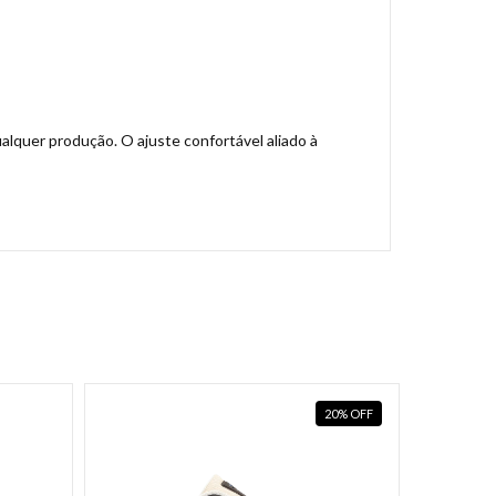
ualquer produção. O ajuste confortável aliado à
20
%
OFF