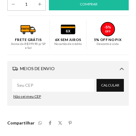
-5%
FRETE
6X
OFF
FRETE GRÁTIS
6X SEM JUROS
5% OFF NO PIX
Acima de R$399,90 p/ SP
No cartão de crédito
Desconto à vista
e Sul
MEIOS DE ENVIO
Alterar CEP
CALCULAR
Não sei meu CEP
Compartilhar