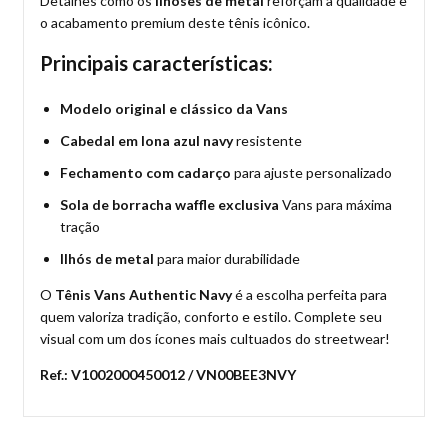
Detalhes como os
ilhoses de metal
reforçam a qualidade e
o acabamento premium deste tênis icônico.
Principais características:
Modelo original e clássico da Vans
Cabedal em lona azul navy
resistente
Fechamento com cadarço
para ajuste personalizado
Sola de borracha waffle exclusiva
Vans para máxima
tração
Ilhós de metal
para maior durabilidade
O
Tênis Vans Authentic Navy
é a escolha perfeita para
quem valoriza tradição, conforto e estilo. Complete seu
visual com um dos ícones mais cultuados do streetwear!
Ref.: V1002000450012 / VN00BEE3NVY