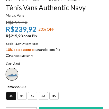
Tênis Vans Authentic Navy
Marca:
Vans
R$299,90
R$239,92
20
% OFF
R$215,93
com
Pix
6
x de
R$39,99
sem juros
10% de desconto
pagando com Pix
Ver mais detalhes
Cor:
Azul
Tamanho:
40
40
41
42
43
45