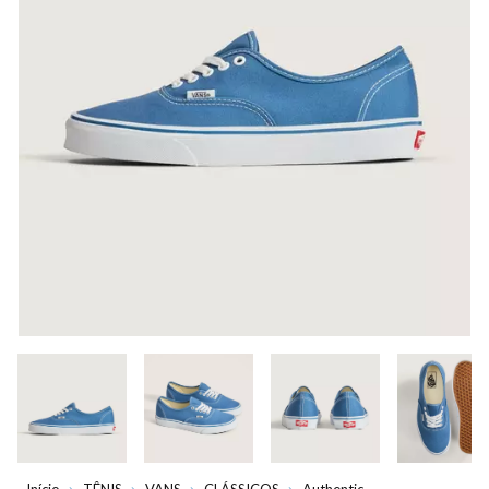
Início
TÊNIS
VANS
CLÁSSICOS
Authentic