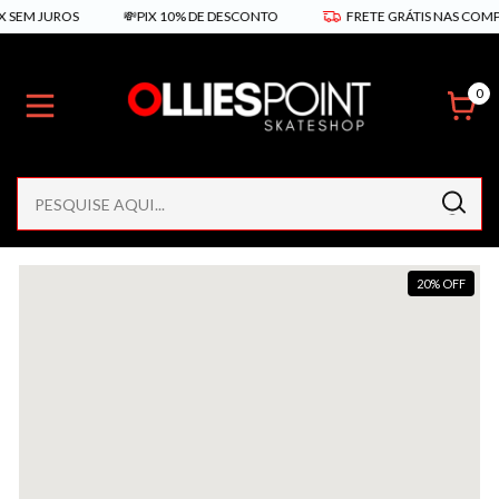
SEM JUROS
💸PIX 10% DE DESCONTO
FRETE GRÁTIS NAS COMPRA
0
20
%
OFF