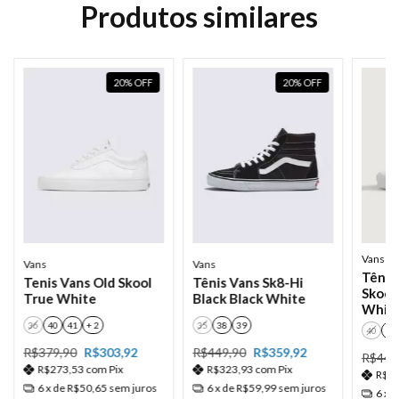
Produtos similares
20
%
OFF
20
%
OFF
Vans
Vans
Vans
Tênis
Tenis Vans Old Skool
Tênis Vans Sk8-Hi
Skool
True White
Black Black White
Whit
36
40
41
+ 2
35
38
39
40
41
R$379,90
R$303,92
R$449,90
R$359,92
R$449
R$273,53
com
Pix
R$323,93
com
Pix
R$3
6
x de
R$50,65
sem juros
6
x de
R$59,99
sem juros
6
x 