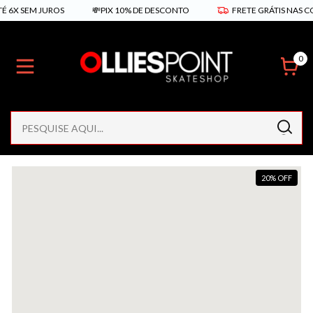
 SEM JUROS
💸PIX 10% DE DESCONTO
FRETE GRÁTIS NAS COMPR
0
20
%
OFF