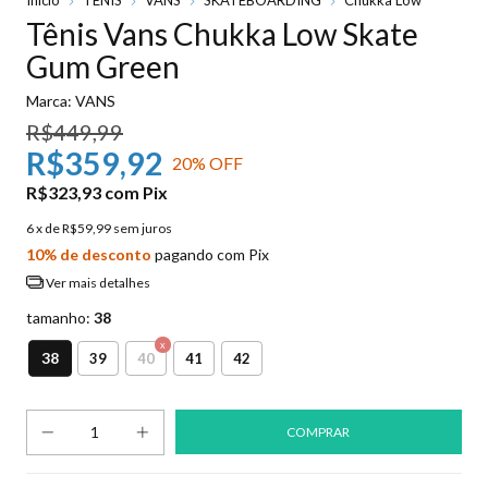
Tênis Vans Chukka Low Skate
Gum Green
Marca:
VANS
R$449,99
R$359,92
20
% OFF
R$323,93
com
Pix
6
x de
R$59,99
sem juros
10% de desconto
pagando com Pix
Ver mais detalhes
tamanho:
38
38
39
40
41
42