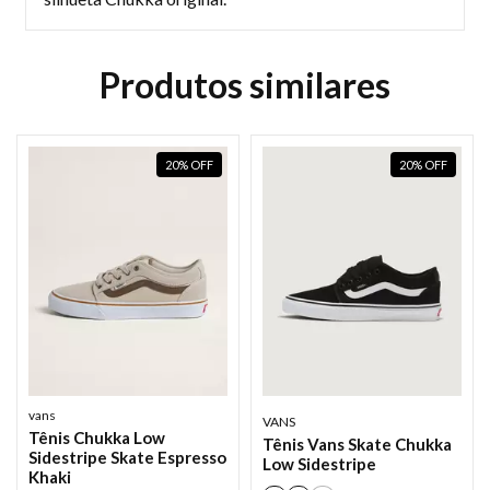
Produtos similares
20
%
OFF
20
%
OFF
vans
VANS
Tênis Chukka Low
Tênis Vans Skate Chukka
Sidestripe Skate Espresso
Low Sidestripe
Khaki