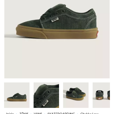
Início
TÊNIS
VANS
SKATEBOARDING
Chukka Low