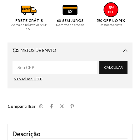
-5%
FRETE
6X
OFF
FRETE GRÁTIS
6X SEM JUROS
5% OFF NO PIX
Acima de R$399,90 p/ SP
No cartão de crédito
Desconto à vista
e Sul
MEIOS DE ENVIO
Alterar CEP
CALCULAR
Não sei meu CEP
Compartilhar
Descrição