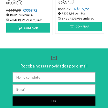
39
40
41
39
40
41
R$449,90
R$359,92
R$449,90
R$359,92
R$323,93
com
Pix
R$323,93
com
Pix
6
x de
R$59,99
sem juros
6
x de
R$59,99
sem juros
COMPRAR
COMPRAR
Receba nossas novidades por e-mail