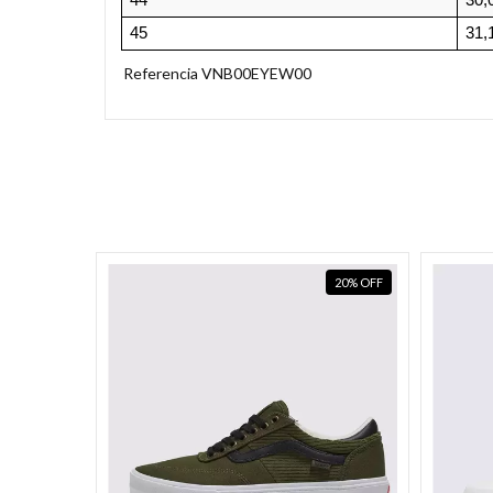
44
30,
45
31,
Referencia VNB00EYEW00
20
%
OFF
20
%
OFF