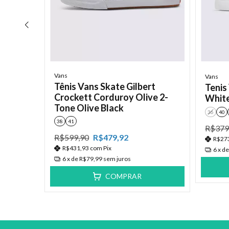
Vans
Vans
Tênis Vans Skate Gilbert
ntic
Tenis
Crockett Corduroy Olive 2-
Whit
Tone Olive Black
36
40
38
41
R$379
R$599,90
R$479,92
R$27
R$431,93
com
Pix
6
x d
6
x de
R$79,99
sem juros
COMPRAR