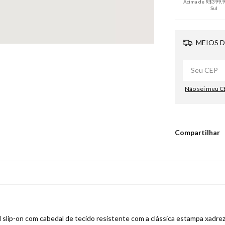
Acima de R$399,90
Sul
MEIOS D
Não sei meu C
Compartilhar
il slip-on com cabedal de tecido resistente com a clássica estampa xadrez