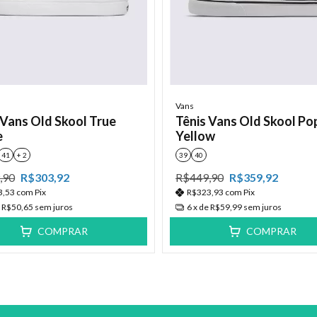
Vans
 Vans Old Skool True
Tênis Vans Old Skool Po
e
Yellow
41
+ 2
39
40
,90
R$303,92
R$449,90
R$359,92
3,53
com
Pix
R$323,93
com
Pix
e
R$50,65
sem juros
6
x de
R$59,99
sem juros
COMPRAR
COMPRAR