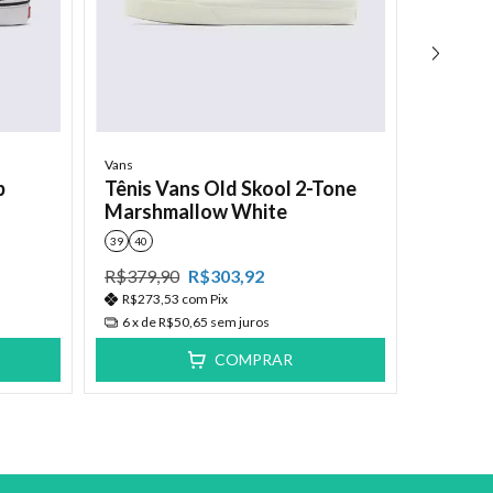
Vans
Tênis V
Curren
Vans
39
40
p
Tênis Vans Old Skool 2-Tone
R$549,
Marshmallow White
R$395,
39
40
6
x de
R
R$379,90
R$303,92
R$273,53
com
Pix
6
x de
R$50,65
sem juros
COMPRAR