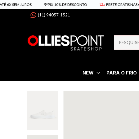
 SEM JUROS
💸PIX 10% DE DESCONTO
FRETE GRÁTIS NAS COMPRA
(11) 94057-1521
NEW
PARA O FRIO