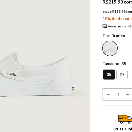
R$215,93
co
6
x de
R$39,99
sem
10% de descon
Ver mais detal
Cor:
Branco
Tamanho:
35
35
37
FRETE
FRETE GR