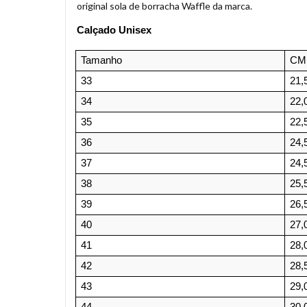
original sola de borracha Waffle da marca.
Calçado Unisex
Tamanho 
CM
33
21,
34
22,
35
22,
36
24,
37
24,
38
25,
39
26,
40
27,
41
28,
42
28,
43
29,