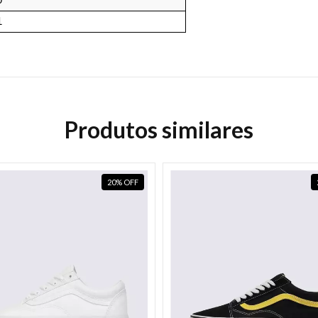
0
1
Produtos similares
20
%
OFF