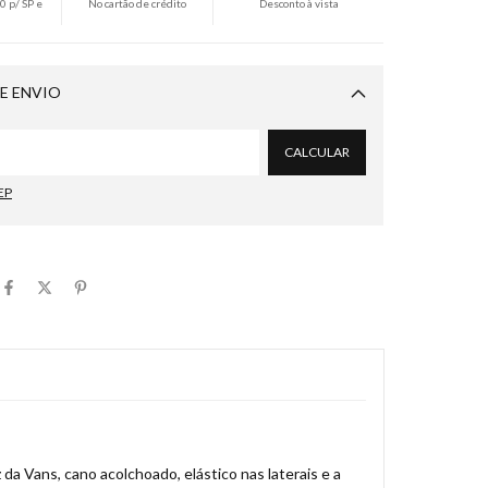
 p/ SP e
No cartão de crédito
Desconto à vista
E ENVIO
Alterar CEP
CALCULAR
EP
 da Vans, cano acolchoado, elástico nas laterais e a