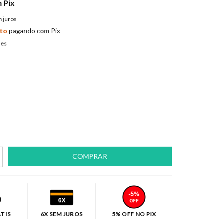
m
Pix
 juros
to
pagando com Pix
hes
-5%
6X
OFF
ÁTIS
6X SEM JUROS
5% OFF NO PIX