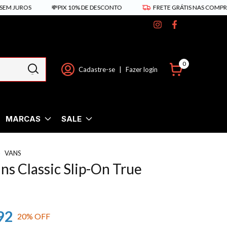
ROS
💸PIX 10% DE DESCONTO
FRETE GRÁTIS NAS COMPRAS ACIM
0
Cadastre-se
|
Fazer login
MARCAS
SALE
VANS
ns Classic Slip-On True
92
20
% OFF