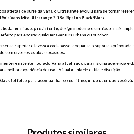
os atletas de surfe da Vans, o UltraRange evoluiu para se tornar refer
Tênis Vans Mte Ultrarange 2.0 Se Ripstop Black/Black
.
cabedal em ripstop resistente
, design moderno e um ajuste mais amplo 
perfeito para encarar qualquer aventura urbana ou outdoor.
mento superior e leveza a cada passo, enquanto o suporte aprimorado 
ando com diversos estilos e ocasiões.
amente resistente -
Solado Vans atualizado
para máxima aderência e du
ra melhor experiência de uso - Visual
all black
: estilo e discrição
Black foi feito para acompanhar o seu ritmo, onde quer que você vá.
Produtos similares