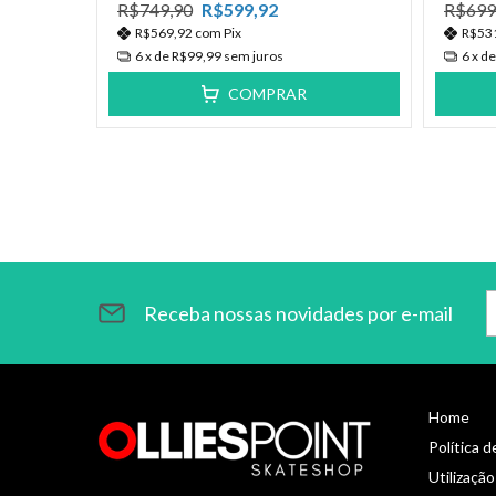
R$749,90
R$599,92
R$699
R$569,92
com
Pix
R$53
6
x de
R$99,99
sem juros
6
x d
COMPRAR
Receba nossas novidades por e-mail
Home
Política 
Utilização