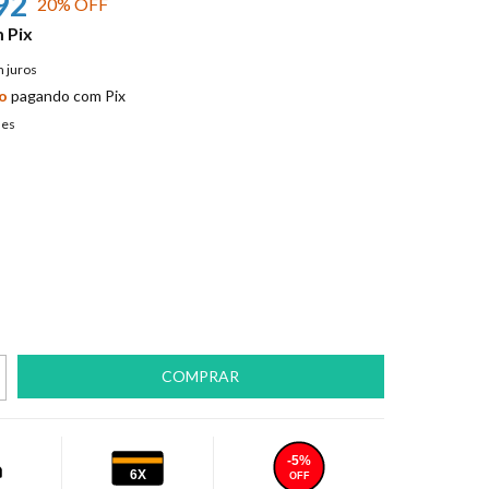
92
20
% OFF
m
Pix
 juros
o
pagando com Pix
hes
-5%
6X
OFF