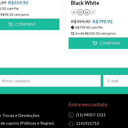
Black White
,99
R$559,92
1,92
com
Pix
40
35
36
37
e
R$93,32
sem juros
R$999,90
R$799,92
COMPRAR
R$759,92
com
Pix
6
x de
R$133,32
sem juros
COMPRAR
Entre em contato
(11) 94057-1521
de Trocas e Devoluções
 de cupons (Políticas e Regras)
1141921710