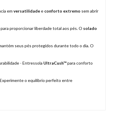
ência em
versatilidade
e
conforto extremo
sem abrir
para proporcionar liberdade total aos pés. O
solado
mantém seus pés protegidos durante todo o dia. O
rabilidade - Entressola
UltraCush™
para conforto
Experimente o equilíbrio perfeito entre