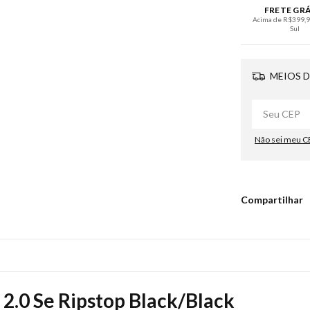
FRETE GR
Acima de R$399,90
Sul
MEIOS D
Não sei meu C
Compartilhar
 2.0 Se Ripstop Black/Black