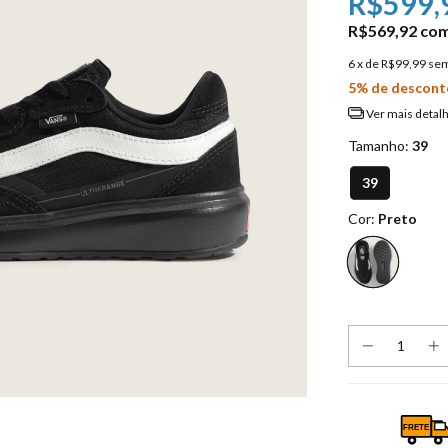
R$599,
R$569,92
co
6
x de
R$99,99
sem
5% de descont
Ver mais detal
Tamanho:
39
39
Cor:
Preto
FRETE