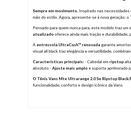
Sempre em movimento.
Inspirado nas necessidades d
mão do estilo. Agora, apresente-se à nova geração: o
Pensado para quem nunca para, este modelo traz um
atualizado
oferece ainda mais tração e durabilidade, 
A
entressola UltraCush™ renovada
garante amorteci
visual all black traz elegância e versatilidade, combin
Características principais:
- Cabedal em
ripstop
alt
absoluto -
Ajuste mais amplo
e suporte aprimorado pa
O Tênis Vans Mte Ultrarange 2.0 Se Ripstop Black/
funcionalidade, conforto e design icônico da Vans.