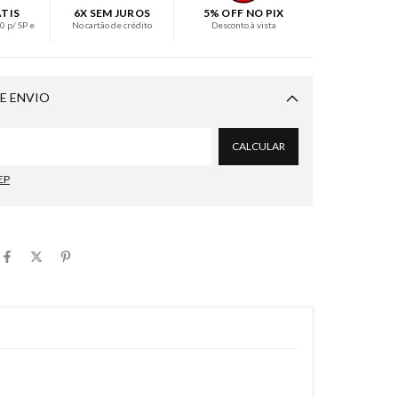
ÁTIS
6X SEM JUROS
5% OFF NO PIX
 p/ SP e
No cartão de crédito
Desconto à vista
E ENVIO
Alterar CEP
CALCULAR
EP