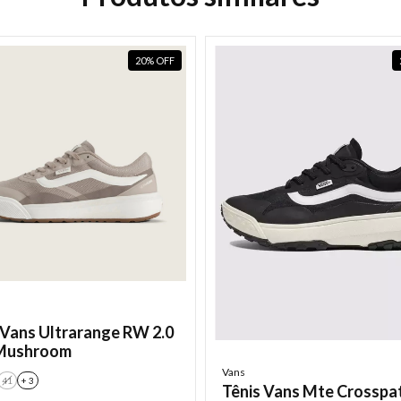
20
%
OFF
 Vans Ultrarange RW 2.0
Mushroom
Vans
41
+ 3
Tênis Vans Mte Crosspa