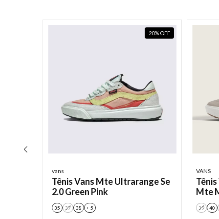
20
%
OFF
20
%
OFF
vans
VANS
Tênis Vans Mte Ultrarange Se
Tênis
2.0 Green Pink
Mte 
35
37
38
+ 5
39
40
ath