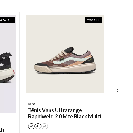
20
%
OFF
20
%
OFF
vans
Vans
Tênis Vans Ultrarange
Tênis 
Rapidweld 2.0 Mte Black Multi
Neo Vr
40
41
42
36
th