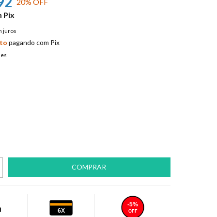
92
20
% OFF
m
Pix
 juros
to
pagando com Pix
hes
-5%
6X
OFF