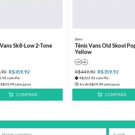
Vans
 Vans Sk8-Low 2-Tone
Tênis Vans Old Skool Po
Yellow
39
40
,90
R$359,92
R$449,90
R$359,92
3,93
com
Pix
R$323,93
com
Pix
e
R$59,99
sem juros
6
x de
R$59,99
sem juros
COMPRAR
COMPRAR