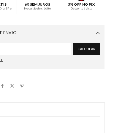
ÁTIS
6X SEM JUROS
5% OFF NO PIX
 p/ SP e
No cartão de crédito
Desconto à vista
E ENVIO
Alterar CEP
CALCULAR
EP