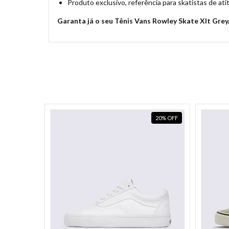
Produto exclusivo, referência para skatistas de at
Garanta já o seu Tênis Vans Rowley Skate Xlt Grey/
20
%
OFF
20
%
OFF