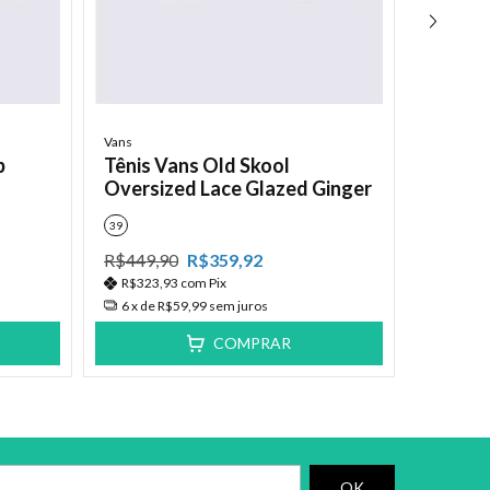
Vans
Tênis V
Curren
Vans
39
40
p
Tênis Vans Old Skool
Oversized Lace Glazed Ginger
R$549,
R$395,
39
6
x de
R
R$449,90
R$359,92
R$323,93
com
Pix
6
x de
R$59,99
sem juros
COMPRAR