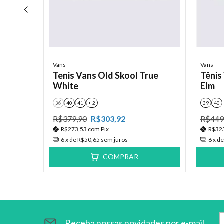
Vans
Vans
k Black
Tenis Vans Old Skool True
Tênis
White
Elm
36
40
41
+ 2
39
40
R$379,90
R$303,92
R$449
R$273,53
com
Pix
R$32
6
x de
R$50,65
sem juros
6
x d
COMPRAR
Receba nossas novidades por e-mail