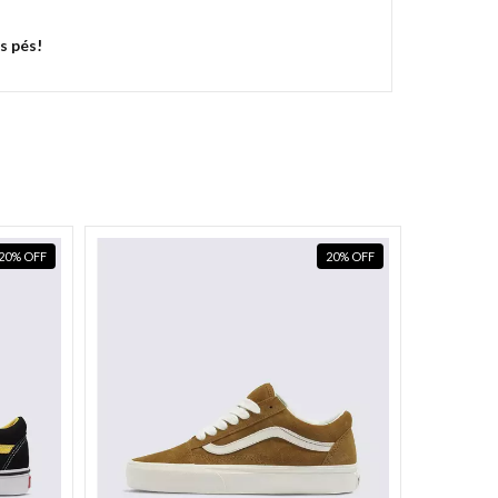
s pés!
20
%
OFF
20
%
OFF