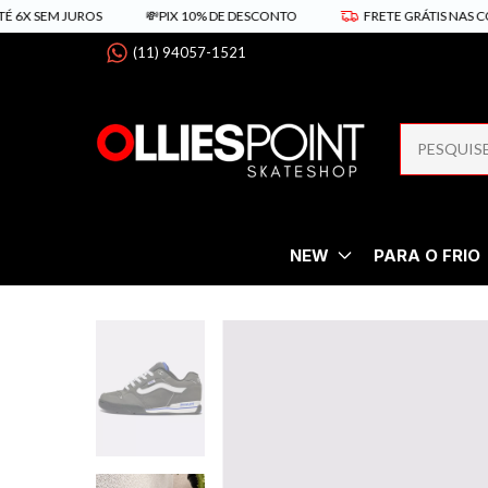
EM JUROS
💸PIX 10% DE DESCONTO
FRETE GRÁTIS NAS COMPRAS 
(11) 94057-1521
NEW
PARA O FRIO