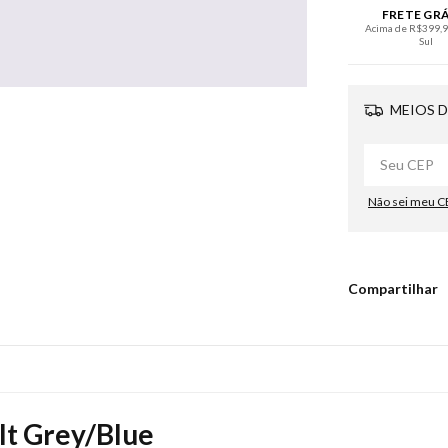
FRETE GR
Acima de R$399,90
Sul
MEIOS D
Não sei meu C
Compartilhar
lt Grey/Blue