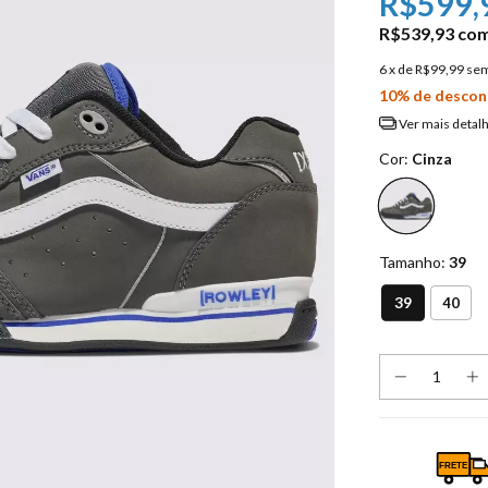
R$599,
R$539,93
co
6
x de
R$99,99
sem
10% de descon
Ver mais detal
Cor:
Cinza
Tamanho:
39
39
40
FRETE