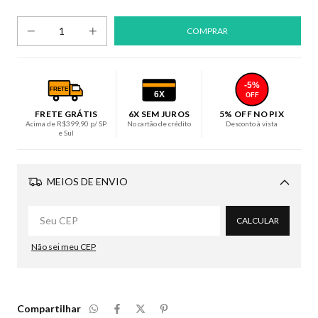
-5%
FRETE
6X
OFF
FRETE GRÁTIS
6X SEM JUROS
5% OFF NO PIX
Acima de R$399,90 p/ SP
No cartão de crédito
Desconto à vista
e Sul
MEIOS DE ENVIO
Alterar CEP
CALCULAR
Não sei meu CEP
Compartilhar