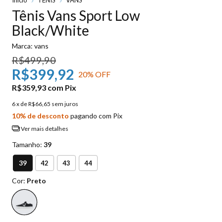
Tênis Vans Sport Low
Black/White
Marca:
vans
R$499,90
R$399,92
20
% OFF
R$359,93
com
Pix
6
x de
R$66,65
sem juros
10% de desconto
pagando com Pix
Ver mais detalhes
Tamanho:
39
39
42
43
44
Cor:
Preto