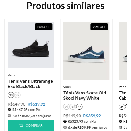
Produtos similares
20
%
OFF
20
%
OFF
Vans
Tênis Vans Ultrarange
Exo Black/Black
Vans
Vans
Tênis Vans Skate Old
Tênis
38
39
Skool Navy White
Cab B
R$649,90
R$519,92
37
40
42
35
37
R$467,93
com
Pix
R$449,90
R$359,92
R$549
6
x de
R$86,65
sem juros
R$323,93
com
Pix
R$3
COMPRAR
6
x de
R$59,99
sem juros
6
x 