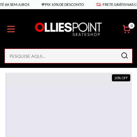
X SEM JUROS
💸PIX 10% DE DESCONTO
FRETE GRÁTIS NAS COMPR
0
20
%
OFF