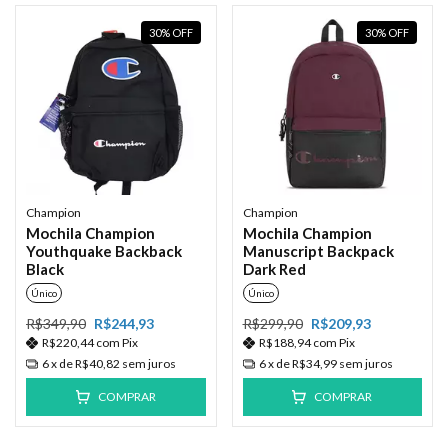
30
%
OFF
30
%
OFF
Champion
Champion
Mochila Champion
Mochila Champion
Youthquake Backback
Manuscript Backpack
Black
Dark Red
Único
Único
R$349,90
R$244,93
R$299,90
R$209,93
R$220,44
com
Pix
R$188,94
com
Pix
6
x de
R$40,82
sem juros
6
x de
R$34,99
sem juros
COMPRAR
COMPRAR