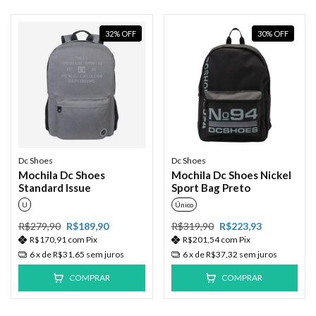
32
%
OFF
30
%
OFF
Dc Shoes
Dc Shoes
Mochila Dc Shoes
Mochila Dc Shoes Nickel
Standard Issue
Sport Bag Preto
U
Único
R$279,90
R$189,90
R$319,90
R$223,93
R$170,91
com
Pix
R$201,54
com
Pix
6
x de
R$31,65
sem juros
6
x de
R$37,32
sem juros
COMPRAR
COMPRAR