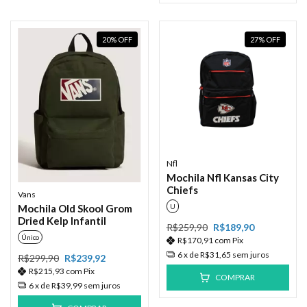
20
%
OFF
27
%
OFF
Nfl
Mochila Nfl Kansas City
Chiefs
Vans
Mochila Old Skool Grom
U
Dried Kelp Infantil
R$259,90
R$189,90
Único
R$170,91
com
Pix
6
x de
R$31,65
sem juros
R$299,90
R$239,92
R$215,93
com
Pix
COMPRAR
6
x de
R$39,99
sem juros