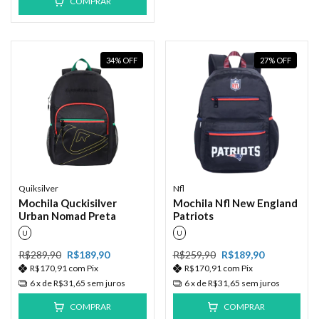
COMPRAR
34
%
OFF
27
%
OFF
Quiksilver
Nfl
Mochila Quckisilver
Mochila Nfl New England
Urban Nomad Preta
Patriots
U
U
R$289,90
R$189,90
R$259,90
R$189,90
R$170,91
com
Pix
R$170,91
com
Pix
6
x de
R$31,65
sem juros
6
x de
R$31,65
sem juros
COMPRAR
COMPRAR