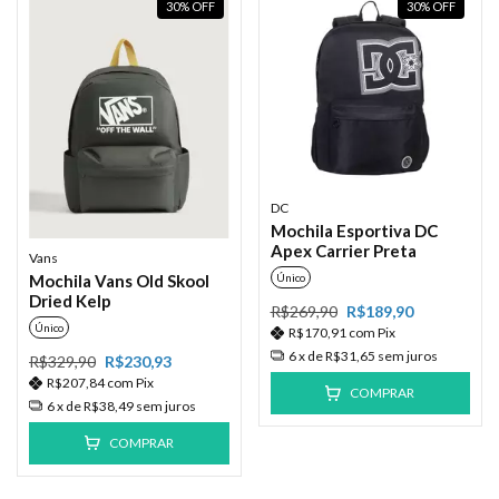
30
%
OFF
30
%
OFF
DC
Mochila Esportiva DC
Apex Carrier Preta
Vans
Mochila Vans Old Skool
Único
Dried Kelp
R$269,90
R$189,90
Único
R$170,91
com
Pix
6
x de
R$31,65
sem juros
R$329,90
R$230,93
R$207,84
com
Pix
COMPRAR
6
x de
R$38,49
sem juros
COMPRAR