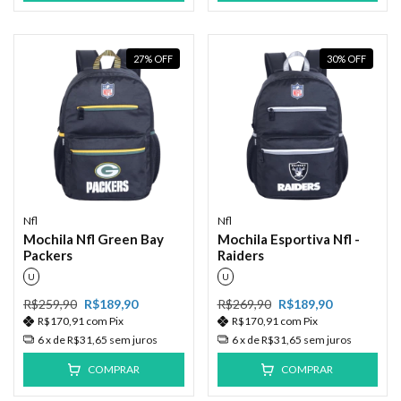
27
%
OFF
30
%
OFF
Nfl
Nfl
Mochila Nfl Green Bay
Mochila Esportiva Nfl -
Packers
Raiders
U
U
R$259,90
R$189,90
R$269,90
R$189,90
R$170,91
com
Pix
R$170,91
com
Pix
6
x de
R$31,65
sem juros
6
x de
R$31,65
sem juros
COMPRAR
COMPRAR