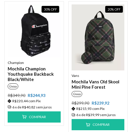
30
%
OFF
20
%
OFF
Champion
Mochila Champion
Youthquake Backback
Vans
Black/White
Mochila Vans Old Skool
Mini Pine Forest
Único
Único
R$349,90
R$244,93
R$220,44
com
Pix
R$299,90
R$239,92
6
x de
R$40,82
sem juros
R$215,93
com
Pix
6
x de
R$39,99
sem juros
COMPRAR
COMPRAR