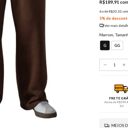
R$189,91
co
6
x de
R$33,32
sem
5% de descont
Ver mais detal
Marrom, Taman
G
GG
FRETE
FRETE GR
Acima de R$399,90
Sul
MEIOS D