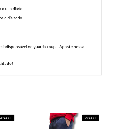
o uso diário.
e o dia todo.
 e indispensável no guarda-roupa. Aposte nessa
cidade!
20
%
OFF
25
%
OFF