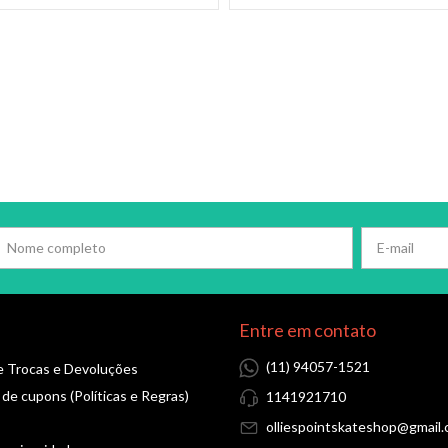
Entre em contato
(11) 94057-1521
de Trocas e Devoluções
 de cupons (Políticas e Regras)
1141921710
olliespointskateshop@gmail