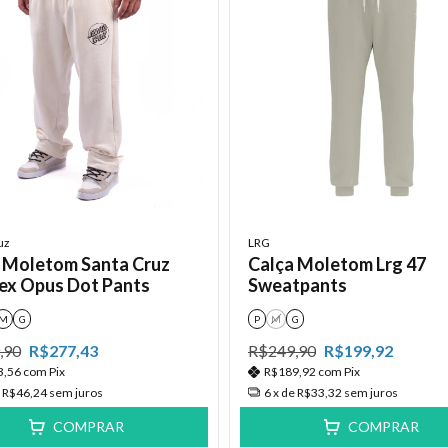
uz
LRG
 Moletom Santa Cruz
Calça Moletom Lrg 47
ex Opus Dot Pants
Sweatpants
M
G
P
M
G
,90
R$277,43
R$249,90
R$199,92
3,56
com
Pix
R$189,92
com
Pix
e
R$46,24
sem juros
6
x de
R$33,32
sem juros
COMPRAR
COMPRAR