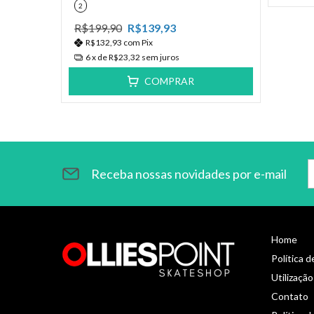
2
R$199,90
R$139,93
R$132,93
com
Pix
6
x de
R$23,32
sem juros
COMPRAR
Receba nossas novidades por e-mail
Home
Política 
Utilização
Contato