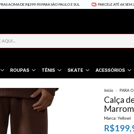
A DE R$399,90 PARA SÃO PAULO E SUL
PARCELE ATÉ 6X SEM JUROS
ROUPAS
TÊNIS
SKATE
ACESSÓRIOS
Início
PARA O
Calça d
Marrom 
Marca:
Yellowl
R$199,