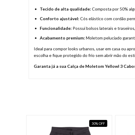
Tecido de alta qualidade:
Composta por 50% algod
Conforto ajustável:
Cós elástico com cordão perm
Funcionalidade:
Possui bolsos laterais e traseiro
Acabamento premium:
Moletom peluciado garante
Ideal para compor looks urbanos, usar em casa ou apr
escolha e fique protegido do frio sem abrir mão do esti
Garanta já a sua Calça de Moletom Yellowl 3 Cabo
25
%
OFF
30
%
OFF