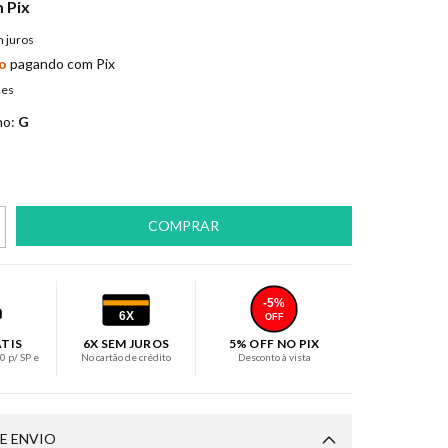
m
Pix
 juros
o
pagando com Pix
hes
ho:
G
-5%
6X
OFF
ÁTIS
6X SEM JUROS
5% OFF NO PIX
 p/ SP e
No cartão de crédito
Desconto à vista
E ENVIO