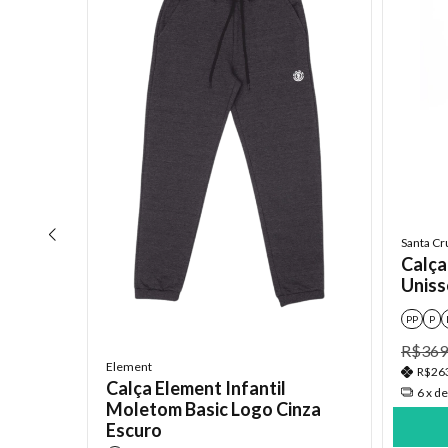
Santa Cr
Calça
Uniss
PP
P
R$369
Element
R$26
Calça Element Infantil
6
x d
Moletom Basic Logo Cinza
Escuro