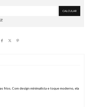
Alterar CEP
CALCULAR
EP
ias frios. Com design minimalista e toque moderno, ela