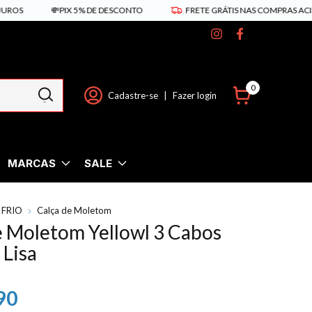
💸PIX 5% DE DESCONTO
FRETE GRÁTIS NAS COMPRAS ACIMA DE R$
0
Cadastre-se
|
Fazer login
MARCAS
SALE
 FRIO
Calça de Moletom
e Moletom Yellowl 3 Cabos
Lisa
90