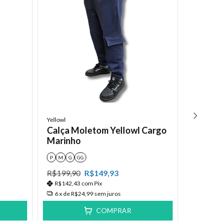
Yellowl
RVCA
Calça Moletom Yellowl Cargo
Calça 
Marinho
270G
P
M
G
GG
M
R$199,90
R$149,93
R$369,
R$142,43
com
Pix
R$245,
6
x de
R$24,99
sem juros
6
x de
R
COMPRAR