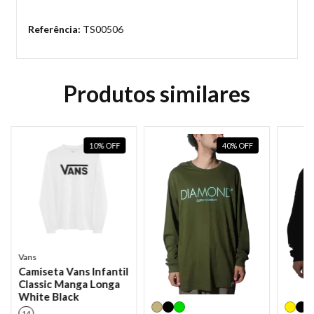
Referência:
TS00506
Produtos similares
10
%
OFF
40
%
OFF
Vans
Camiseta Vans Infantil
Classic Manga Longa
White Black
14