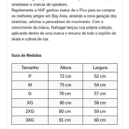
streetwear e marcas de speakers.
Rapidamente a HUF ganhou status de o Pico para se comprar 
os melhores artigos em Bay Area, atraindo a nova geração dos 
skatistas, artistas e pensadores do movimento. Com o 
crescimento da marca, Hufnagel lançou sua própria coleção, 
aplicando dentro de uma marca o resumo de todo o espírito do 
skate e cultura de rua.
Guia de Medidas
Tamanho
Altura
Largura
P
72 cm
52 cm
M
75 cm
54 cm
G
78 cm 
57 cm
XG
80 cm
58 cm
2XG
80 cm 
59 cm
3XG
81 cm 
60 cm