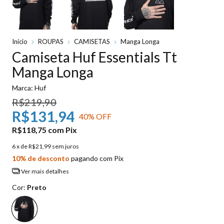
Início
ROUPAS
CAMISETAS
Manga Longa
Camiseta Huf Essentials Tt
Manga Longa
Marca:
Huf
R$219,90
R$131,94
40
% OFF
R$118,75
com
Pix
6
x de
R$21,99
sem juros
10% de desconto
pagando com Pix
Ver mais detalhes
Cor:
Preto