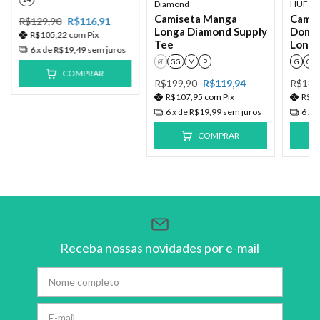
Diamond
HUF
Camiseta Manga
Camis
R$129,90
R$116,91
Longa Diamond Supply
Domes
R$105,22
com
Pix
Tee
Long
6
x de
R$19,49
sem juros
G
GG
M
P
G
GG
COMPRAR
R$199,90
R$119,94
R$189
R$107,95
com
Pix
R$1
6
x de
R$19,99
sem juros
6
x 
COMPRAR
Receba nossas novidades por e-mail