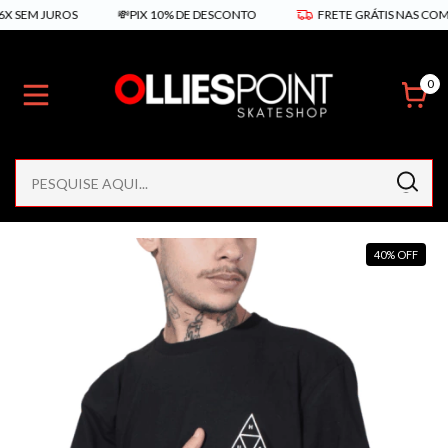
 SEM JUROS
💸PIX 10% DE DESCONTO
FRETE GRÁTIS NAS COMPR
0
40
%
OFF