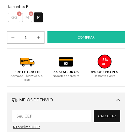
Tamanho:
P
P
GG
M
-5%
FRETE
6X
OFF
FRETE GRÁTIS
6X SEM JUROS
5% OFF NO PIX
Acima de R$399,90 p/ SP
No cartão de crédito
Desconto à vista
e Sul
MEIOS DE ENVIO
Alterar CEP
CALCULAR
Não sei meu CEP