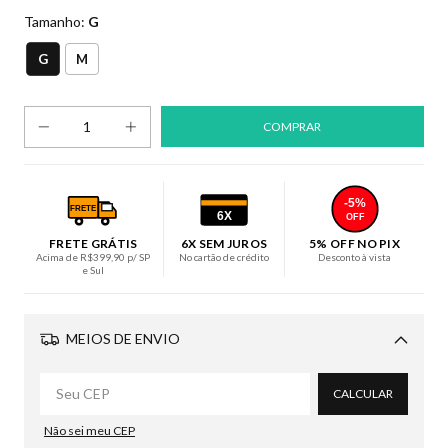
Tamanho:
G
G
M
-5%
FRETE
6X
OFF
FRETE GRÁTIS
6X SEM JUROS
5% OFF NO PIX
Acima de R$399,90 p/ SP
No cartão de crédito
Desconto à vista
e Sul
MEIOS DE ENVIO
Alterar CEP
CALCULAR
Não sei meu CEP