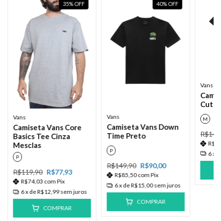
35
%
OFF
40
%
OFF
Vans
Camis
Cut B
Vans
Vans
M
Camiseta Vans Down
Camiseta Vans Core
R$149
Time Preto
Basics Tee Cinza
R$1
Mesclas
P
6
x 
P
R$149,90
R$90,00
R$119,90
R$77,93
R$85,50
com
Pix
R$74,03
com
Pix
6
x de
R$15,00
sem juros
6
x de
R$12,99
sem juros
COMPRAR
COMPRAR