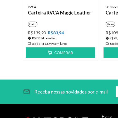
RVCA
Dc Shoe
ard
Carteira RVCA Magic Leather
Carte
Único
Único
R$139,90
R$83,94
R$109
R$79,74
com
Pix
R$73
6
x de
R$13,99
sem juros
6
x d
COMPRAR
Receba nossas novidades por e-mail
Home