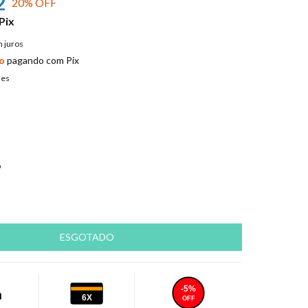
2
20
% OFF
Pix
 juros
o
pagando com Pix
hes
o
-5%
6X
OFF