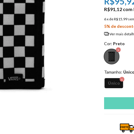
R$95,9
R$91,12
com
6
x de
R$15,99
sem
5% de descont
Ver mais detal
Cor:
Preto
Tamanho:
Únic
Único
FRETE