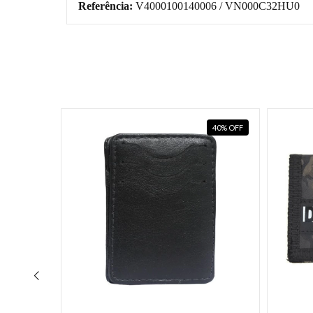
Referência:
V4000100140006 / VN000C32HU0
40
%
OFF
40
%
OFF