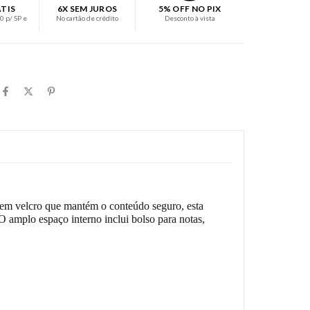
ÁTIS
6X SEM JUROS
5% OFF NO PIX
 p/ SP e
No cartão de crédito
Desconto à vista
 em velcro que mantém o conteúdo seguro, esta
 O amplo espaço interno inclui bolso para notas,