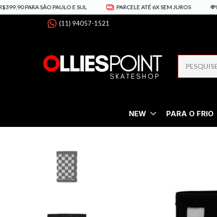
99,90 PARA SÃO PAULO E SUL
PARCELE ATÉ 6X SEM JUROS
💸PIX
(11) 94057-1521
NEW
PARA O FRIO