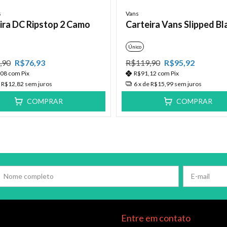
s
Vans
ira DC Ripstop 2 Camo
Carteira Vans Slipped Bl
Único
,90
R$76,93
R$119,90
R$95,92
,08
com
Pix
R$91,12
com
Pix
e
R$12,82
sem juros
6
x de
R$15,99
sem juros
COMPRAR
COMPRAR
Entre em contato