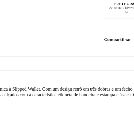
FRETE GR
Acima de R$399,90
Sul
Compartilhar
ica à Slipped Wallet. Com um design retrô em três dobras e um fecho
s calçados com a característica etiqueta de bandeira e estampa clássica.