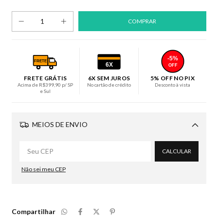
-5%
FRETE
6X
OFF
FRETE GRÁTIS
6X SEM JUROS
5% OFF NO PIX
Acima de R$399,90 p/ SP
No cartão de crédito
Desconto à vista
e Sul
MEIOS DE ENVIO
Alterar CEP
CALCULAR
Não sei meu CEP
Compartilhar