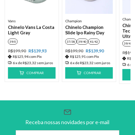
Champi
Vans
Champion
Chine
Chinelo Vans La Costa
Chinelo Champion
Tech 
Light Gray
Slide Ipo Rainy Day
Ultra
39/0
37/38
39/40
41/42
39/40
R$199,90
R$139,93
R$199,90
R$139,90
R$199
R$125,94
com
Pix
R$125,91
com
Pix
R$1
6
x de
R$23,32
sem juros
6
x de
R$23,32
sem juros
6
x 
COMPRAR
COMPRAR
Receba nossas novidades por e-mail