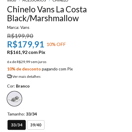
Chinelo Vans La Costa
Black/Marshmallow
Marca:
Vans
R$199,90
R$179,91
10
% OFF
R$161,92
com
Pix
6
x de
R$29,99
sem juros
10% de desconto
pagando com Pix
Ver mais detalhes
Cor:
Branco
Tamanho:
33/34
33/34
39/40