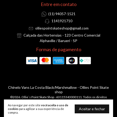
Entre em contato
(11) 94057-1521
1141921710
olliespointskateshop@gmail.com
Calçada das Hortensias - 123 Centro Comercial
Alphaville / Barueri - SP
Formas de pagamento
Chinelo Vans La Costa Black/Marshmallow
- Ollies Point Skate
shop
©2026. Ollie`s Point Skate Shop - 63115343000111. Todos os direitos
reservados.
Ao navegar por este site
você aceita o uso de
Aceitar e fechar
cookies
para agilizar a sua experiência de
compra.