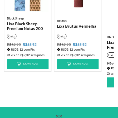
Black Sheep
Brutus
Lixa Black Sheep
Lixa Brutus Vermelha
Premium Notas 200
Único
Único
Black S
Lixa 
R$69,90
R$55,92
R$69,90
R$55,92
Premi
R$53,12
com
Pix
R$53,12
com
Pix
6
x de
R$9,32
sem juros
6
x de
R$9,32
sem juros
Único
R$59,
COMPRAR
COMPRAR
R$4
6
x 