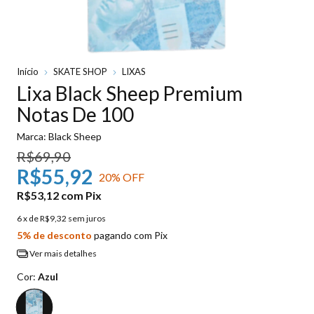
Início
SKATE SHOP
LIXAS
Lixa Black Sheep Premium
Notas De 100
Marca:
Black Sheep
R$69,90
R$55,92
20
% OFF
R$53,12
com
Pix
6
x de
R$9,32
sem juros
5% de desconto
pagando com Pix
Ver mais detalhes
Cor:
Azul