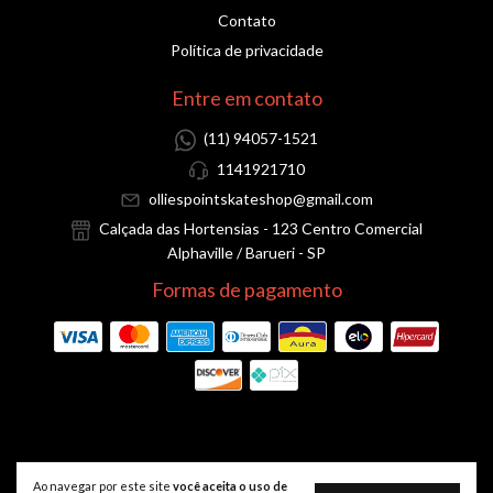
Contato
Política de privacidade
Entre em contato
(11) 94057-1521
1141921710
olliespointskateshop@gmail.com
Calçada das Hortensias - 123 Centro Comercial
Alphaville / Barueri - SP
Formas de pagamento
Lixa Black Sheep Premium Notas De 100
- Ollies Point Skate shop
Ao navegar por este site
você aceita o uso de