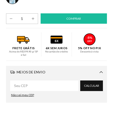
-5%
FRETE
6X
OFF
FRETE GRÁTIS
6X SEM JUROS
5% OFF NO PIX
Acima de R$399,90 p/ SP
No cartão de crédito
Desconto à vista
e Sul
MEIOS DE ENVIO
Alterar CEP
CALCULAR
Não sei meu CEP