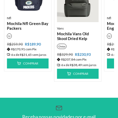
Nfl
Nfl
Mochila Nfl Green Bay
Mochi
Packers
Engla
Vans
Mochila Vans Old
U
U
Skool Dried Kelp
R$259,90
R$189,90
R$259
Único
R$170,91
com
Pix
R$1
R$329,90
R$230,93
6
x de
R$31,65
sem juros
6
x 
R$207,84
com
Pix
COMPRAR
6
x de
R$38,49
sem juros
COMPRAR
Receba nossas novidades por e-mail