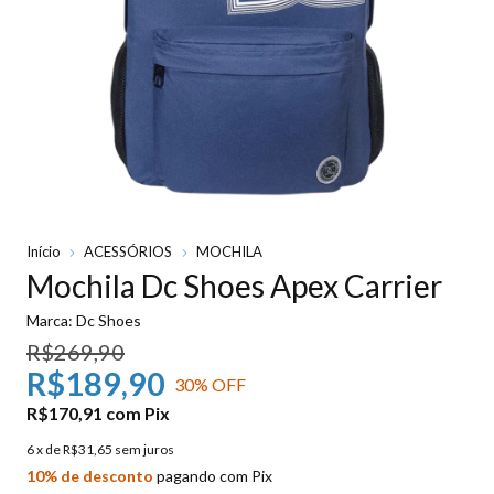
Início
ACESSÓRIOS
MOCHILA
Mochila Dc Shoes Apex Carrier
Marca:
Dc Shoes
R$269,90
R$189,90
30
% OFF
R$170,91
com
Pix
6
x de
R$31,65
sem juros
10% de desconto
pagando com Pix