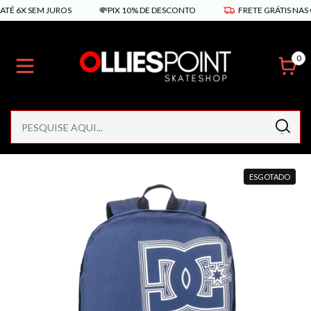
X SEM JUROS
💸PIX 10% DE DESCONTO
FRETE GRÁTIS NAS COMP
0
ESGOTADO