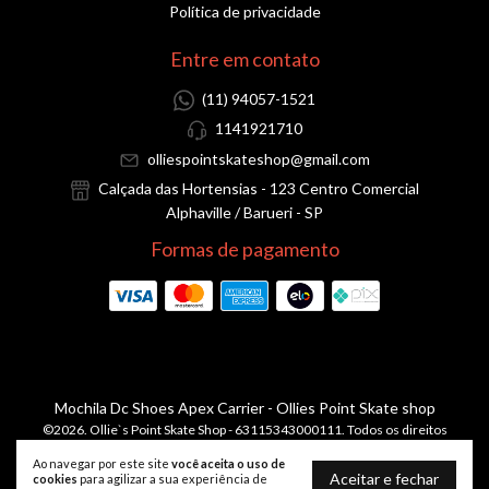
Política de privacidade
Entre em contato
(11) 94057-1521
1141921710
olliespointskateshop@gmail.com
Calçada das Hortensias - 123 Centro Comercial
Alphaville / Barueri - SP
Formas de pagamento
Mochila Dc Shoes Apex Carrier
- Ollies Point Skate shop
©2026. Ollie`s Point Skate Shop - 63115343000111. Todos os direitos
reservados.
Ao navegar por este site
você aceita o uso de
Aceitar e fechar
cookies
para agilizar a sua experiência de