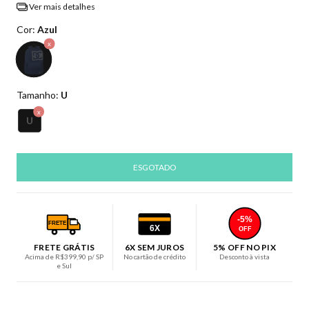
Ver mais detalhes
Cor:
Azul
Tamanho:
U
U
-5%
FRETE
6X
OFF
FRETE GRÁTIS
6X SEM JUROS
5% OFF NO PIX
Acima de R$399,90 p/ SP
No cartão de crédito
Desconto à vista
e Sul