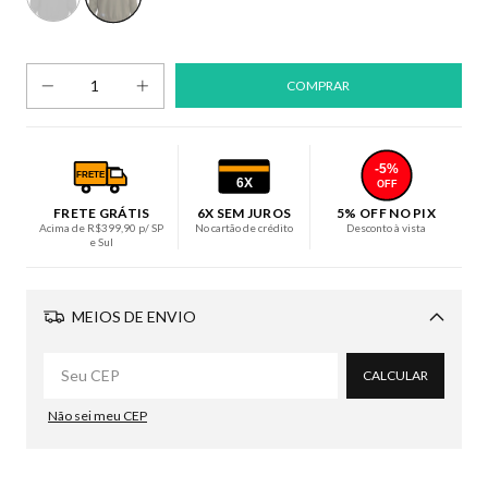
-5%
FRETE
6X
OFF
FRETE GRÁTIS
6X SEM JUROS
5% OFF NO PIX
Acima de R$399,90 p/ SP
No cartão de crédito
Desconto à vista
e Sul
MEIOS DE ENVIO
Alterar CEP
CALCULAR
Não sei meu CEP