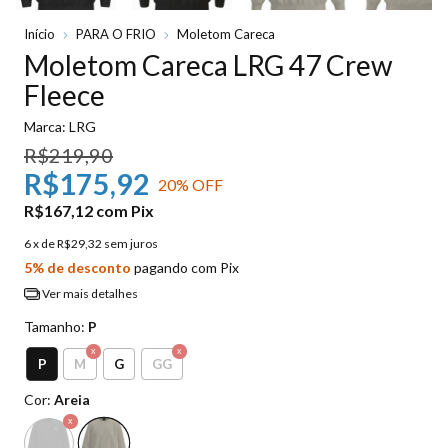
Início
PARA O FRIO
Moletom Careca
Moletom Careca LRG 47 Crew
Fleece
Marca:
LRG
R$219,90
R$175,92
20
% OFF
R$167,12
com
Pix
6
x de
R$29,32
sem juros
5% de desconto
pagando com Pix
Ver mais detalhes
Tamanho:
P
P
M
G
GG
Cor:
Areia