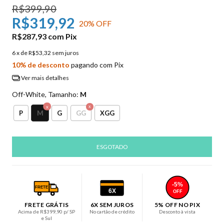
R$399,90
R$319,92
20
% OFF
R$287,93
com
Pix
6
x de
R$53,32
sem juros
10% de desconto
pagando com Pix
Ver mais detalhes
Off-White, Tamanho:
M
M
P
G
GG
XGG
-5%
FRETE
6X
OFF
FRETE GRÁTIS
6X SEM JUROS
5% OFF NO PIX
Acima de R$399,90 p/ SP
No cartão de crédito
Desconto à vista
e Sul