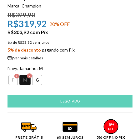
Marca:
Champion
R$399,90
R$319,92
20
% OFF
R$303,92
com
Pix
6
x de
R$53,32
sem juros
5% de desconto
pagando com Pix
Ver mais detalhes
Navy, Tamanho:
M
M
P
G
-5%
FRETE
6X
OFF
FRETE GRÁTIS
6X SEM JUROS
5% OFF NO PIX