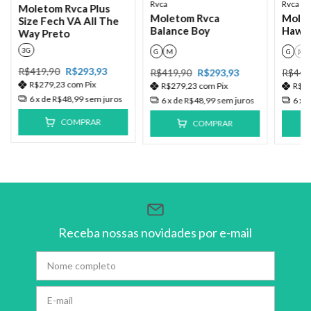
Rvca
Rvca
Moletom Rvca Plus
Moletom Rvca
Molet
Size Fech VA All The
Balance Boy
Hawai
Way Preto
3G
G
M
G
M
R$419,90
R$293,93
R$419,90
R$293,93
R$449
R$279,23
com
Pix
R$279,23
com
Pix
R$2
6
x de
R$48,99
sem juros
6
x de
R$48,99
sem juros
6
x 
COMPRAR
COMPRAR
Receba nossas novidades por e-mail