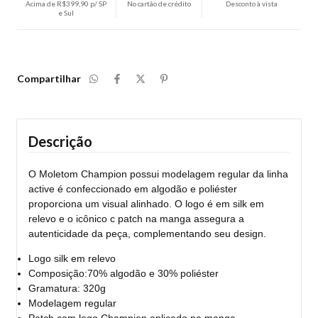
Acima de R$399,90 p/ SP
No cartão de crédito
Desconto à vista
e Sul
Compartilhar
Descrição
O Moletom Champion possui modelagem regular da linha
active é confeccionado em algodão e poliéster
proporciona um visual alinhado. O logo é em silk em
relevo e o icônico c patch na manga assegura a
autenticidade da peça, complementando seu design.
Logo silk em relevo
Composição:70% algodão e 30% poliéster
Gramatura: 320g
Modelagem regular
Patch com logo Champion aplicado na manga