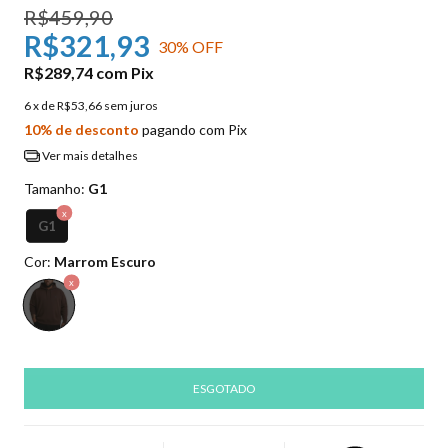
R$459,90
R$321,93
30
% OFF
R$289,74
com
Pix
6
x de
R$53,66
sem juros
10% de desconto
pagando com Pix
Ver mais detalhes
Tamanho:
G1
G1
Cor:
Marrom Escuro