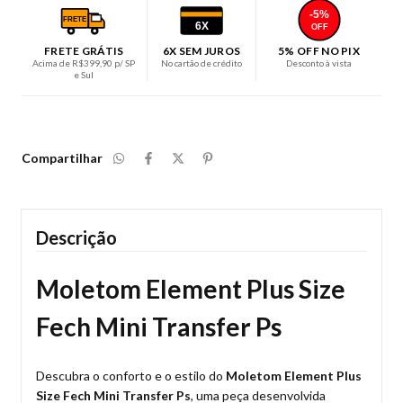
-5%
FRETE
6X
OFF
FRETE GRÁTIS
6X SEM JUROS
5% OFF NO PIX
Acima de R$399,90 p/ SP
No cartão de crédito
Desconto à vista
e Sul
Compartilhar
Descrição
Moletom Element Plus Size
Fech Mini Transfer Ps
Descubra o conforto e o estilo do
Moletom Element Plus
Size Fech Mini Transfer Ps
, uma peça desenvolvida