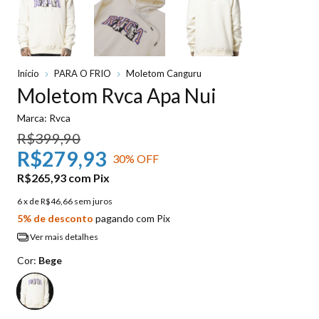
Início
PARA O FRIO
Moletom Canguru
Moletom Rvca Apa Nui
Marca:
Rvca
R$399,90
R$279,93
30
% OFF
R$265,93
com
Pix
6
x de
R$46,66
sem juros
5% de desconto
pagando com Pix
Ver mais detalhes
Cor:
Bege