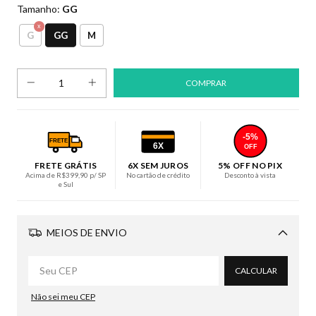
Tamanho:
GG
GG
G
M
-5%
FRETE
6X
OFF
FRETE GRÁTIS
6X SEM JUROS
5% OFF NO PIX
Acima de R$399,90 p/ SP
No cartão de crédito
Desconto à vista
e Sul
MEIOS DE ENVIO
Alterar CEP
CALCULAR
Não sei meu CEP