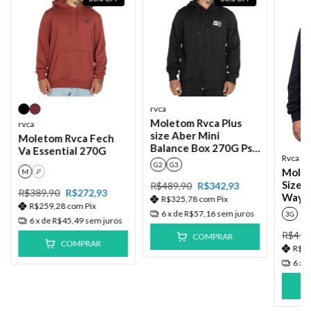
rvca
Moletom Rvca Plus
rvca
size Aber Mini
Moletom Rvca Fech
Balance Box 270G Ps
Va Essential 270G
Rvca
Preto
G2
G3
Molet
M
P
Size 
R$489,90
R$342,93
R$389,90
R$272,93
Way P
R$325,78
com
Pix
R$259,28
com
Pix
6
x de
R$57,16
sem juros
3G
6
x de
R$45,49
sem juros
R$419
COMPRAR
COMPRAR
R$2
6
x 