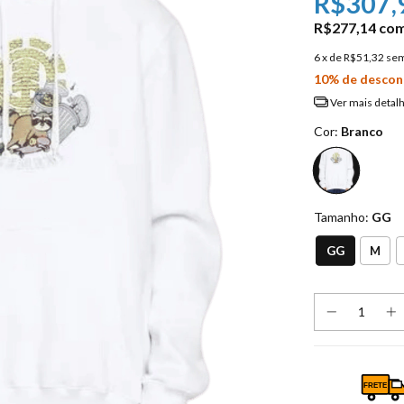
R$307,
R$277,14
co
6
x de
R$51,32
sem
10% de descon
Ver mais detal
Cor:
Branco
Tamanho:
GG
GG
M
FRETE