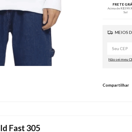
FRETE GR
Acima de R$399,90
Sul
MEIOS D
Não sei meu C
Compartilhar
d Fast 305