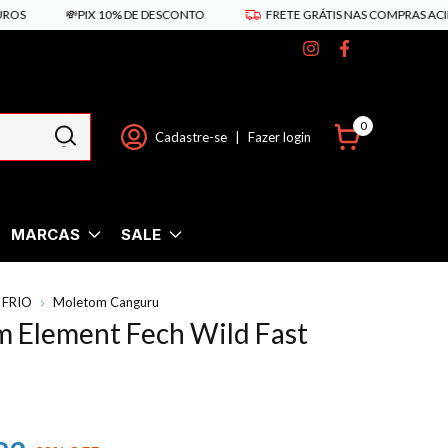
💸PIX 10% DE DESCONTO
FRETE GRÁTIS NAS COMPRAS ACIMA DE R
0
Cadastre-se
|
Fazer login
MARCAS
SALE
 FRIO
Moletom Canguru
 Element Fech Wild Fast