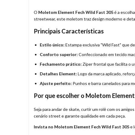
O
Moletom Element Fech Wild Fast 305
é a escolha
streetwear, este moletom traz design moderno e detal
Principais Características
Estilo único:
Estampa exclusiva "Wild Fast" que de
Conforto superior:
Confeccionado em tecido macio 
Fechamento prático:
Zíper frontal que facilita o 
Detalhes Element:
Logo da marca aplicado, reforç
Ajuste perfeito:
Punhos e barra canelados para me
Por que escolher o Moletom Element
Seja para andar de skate, curtir um rolê com os amigo
cenário street e garante qualidade em cada peça.
Invista no Moletom Element Fech Wild Fast 305
e l