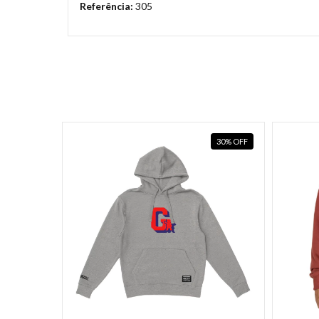
Referência:
305
30
%
OFF
30
%
OFF