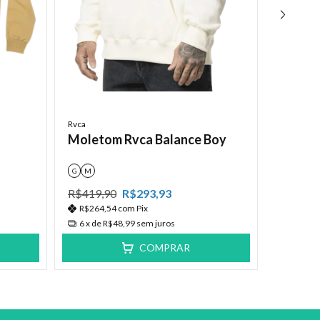
Rvca
Rvca
Moleto
Moletom Rvca Balance Boy
Camo 
G
M
G
M
P
R$419,90
R$293,93
R$449,
R$264,54
com
Pix
R$283,
6
x de
R$48,99
sem juros
6
x de
R
COMPRAR