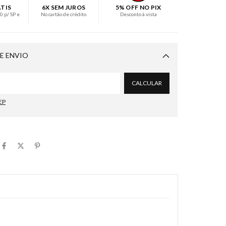
ÁTIS
6X SEM JUROS
5% OFF NO PIX
 p/ SP e
No cartão de crédito
Desconto à vista
E ENVIO
Alterar CEP
CALCULAR
EP