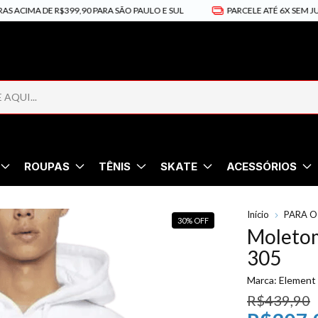
A DE R$399,90 PARA SÃO PAULO E SUL
PARCELE ATÉ 6X SEM JUROS
ROUPAS
TÊNIS
SKATE
ACESSÓRIOS
Início
PARA O
30
%
OFF
Moletom
305
Marca:
Element
R$439,90