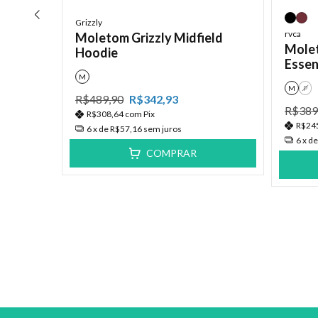
Grizzly
rvca
Moletom Grizzly Midfield
Molet
Hoodie
Essen
M
M
P
R$489,90
R$342,93
R$389
Itc
R$308,64
com
Pix
R$24
6
x de
R$57,16
sem juros
6
x d
COMPRAR