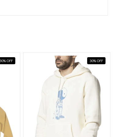
30
%
OFF
30
%
OFF