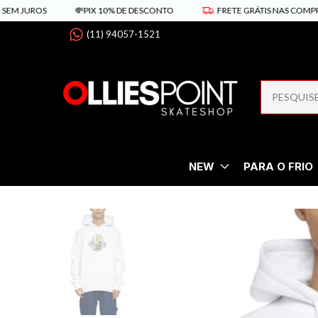
UROS
💸PIX 10% DE DESCONTO
FRETE GRÁTIS NAS COMPRAS ACIM
(11) 94057-1521
NEW
PARA O FRIO