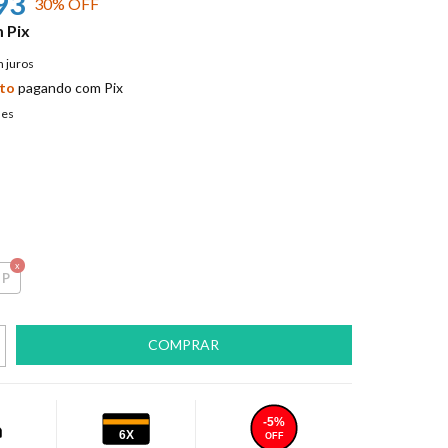
93
30
% OFF
m
Pix
 juros
to
pagando com Pix
hes
P
-5%
6X
OFF