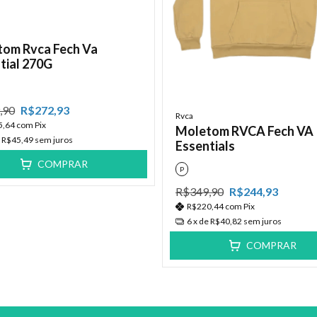
om Rvca Fech Va
tial 270G
,90
R$272,93
Rvca
5,64
com
Pix
Moletom RVCA Fech VA
e
R$45,49
sem juros
Essentials
COMPRAR
P
R$349,90
R$244,93
R$220,44
com
Pix
6
x de
R$40,82
sem juros
COMPRAR