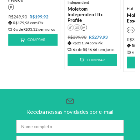
Independent
P
Moletom
Huf
Independent Itc
Mole
R$249,90
R$199,92
Profile
Essen
R$179,93
com
Pix
G
GG
M
6
x de
R$33,32
sem juros
GG
M
R$399,90
R$279,93
R$359
COMPRAR
R$251,94
com
Pix
R$1
6
x de
R$46,66
sem juros
6
x 
COMPRAR
Receba nossas novidades por e-mail