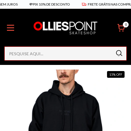
EM JUROS
💸PIX 10% DE DESCONTO
FRETE GRÁTIS NAS COMPRAS 
0
15
%
OFF