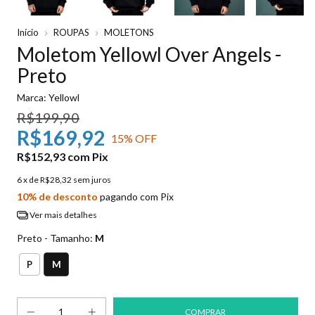
Início
ROUPAS
MOLETONS
Moletom Yellowl Over Angels -
Preto
Marca:
Yellowl
R$199,90
R$169,92
15
% OFF
R$152,93
com
Pix
6
x de
R$28,32
sem juros
10% de desconto
pagando com Pix
Ver mais detalhes
Preto - Tamanho:
M
M
P