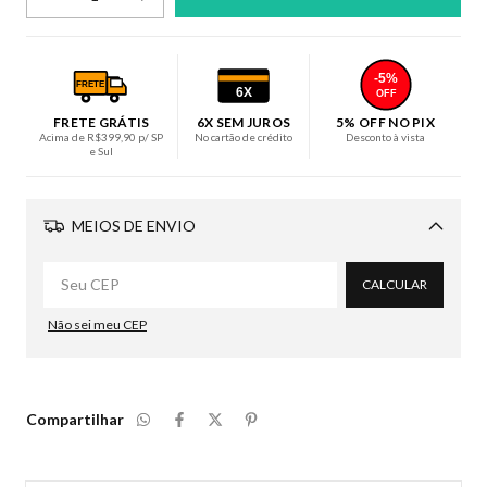
-5%
FRETE
6X
OFF
FRETE GRÁTIS
6X SEM JUROS
5% OFF NO PIX
Acima de R$399,90 p/ SP
No cartão de crédito
Desconto à vista
e Sul
MEIOS DE ENVIO
Alterar CEP
CALCULAR
Não sei meu CEP
Compartilhar